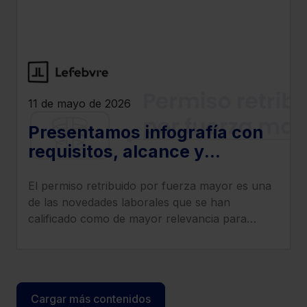
11 de mayo de 2026
Presentamos infografía con
requisitos, alcance y
sanciones por
El permiso retribuido por fuerza mayor es una
incumplimiento del permiso
de las novedades laborales que se han
retribuido por fuerza mayor
calificado como de mayor relevancia para
empresas y trabajadores.
Cargar más contenidos