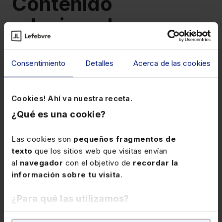
Contenido
relacionado
Consentimiento
Detalles
Acerca de las cookies
Cookies! Ahí va nuestra receta.
¿Qué es una cookie?
23 de julio de 2026
Las cookies son
pequeños fragmentos de
Summer Sales Lefebvre, la
texto
que los sitios web que visitas envían
al
navegador
con el objetivo de
recordar la
campaña de verano para los
información sobre tu visita
.
productos electrónicos
Nuestra campaña que estará vigente hasta el 31
¿Para qué las utilizamos?
de agosto ofcece precios especiales de hasta
un 20% de descuento en los productos