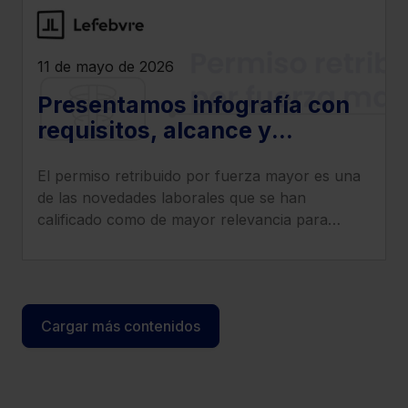
11 de mayo de 2026
Presentamos infografía con
requisitos, alcance y
sanciones por
El permiso retribuido por fuerza mayor es una
incumplimiento del permiso
de las novedades laborales que se han
retribuido por fuerza mayor
calificado como de mayor relevancia para
empresas y trabajadores.
Cargar más contenidos