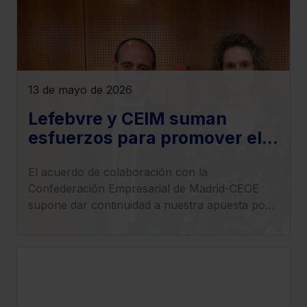
13 de mayo de 2026
Lefebvre y CEIM suman
esfuerzos para promover el
desarrollo de la investigación
El acuerdo de colaboración con la
y la innovación tecnológica
Confederación Empresarial de Madrid-CEOE
en las empresas
supone dar continuidad a nuestra apuesta por
el impulso tecnológico en el ámbito empresarial.