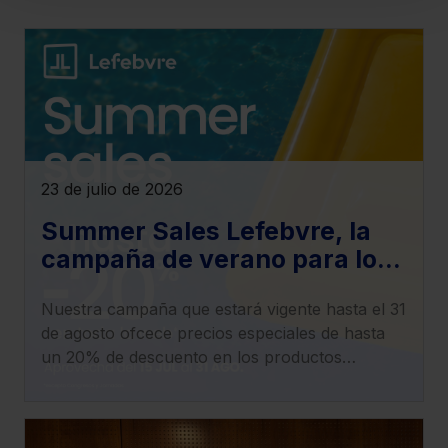
denegar todas las cookies excepto aquellas
imprescindibles.
También puedes
configurar
las cookies y
seleccionar solo aquellas que quieras permitir en tu
navegador. Si no seleccionas ninguna utilizaremos las
que sean indispensables para la navegación.
Saber más acerca de las cookies
23 de julio de 2026
Summer Sales Lefebvre, la
campaña de verano para los
productos electrónicos
Nuestra campaña que estará vigente hasta el 31
de agosto ofcece precios especiales de hasta
un 20% de descuento en los productos
electrónicos y en la oferta de Formación de la
tienda online.