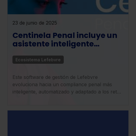
23 de junio de 2025
Centinela Penal incluye un
asistente inteligente
basado en IA que actúa en
las fases clave del proceso
Ecosistema Lefebvre
penal
Este software de gestión de Lefebvre
evoluciona hacia un compliance penal más
inteligente, automatizado y adaptado a los retos
de la sociedad actual gracias a la nueva
tecnología.