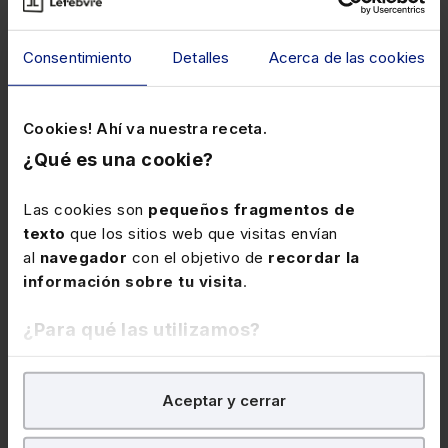
Consentimiento
Detalles
Acerca de las cookies
29 de enero de 2024
Patrocinamos el Encuentro
Cookies! Ahí va nuestra receta.
Cumplen Madrid 10º
¿Qué es una cookie?
Aniversario junto a AENOR
Eventos y jornadas
Ecosistema Lefebvre
Las cookies son
pequeños fragmentos de
texto
que los sitios web que visitas envían
Se trata de un evento exclusivo para que los
al
navegador
con el objetivo de
recordar la
profesionales puedan compartir experiencias
información sobre tu visita
.
de éxito, distintos aprendizajes, numerosos
retos y todas las áreas de mejora que surgen
¿Para qué las utilizamos?
del cumplimiento normativo.
En Lefebvre utilizamos las cookies con
fines
Aceptar y cerrar
analíticos
para tratar de
mejorar tu experiencia
en
nuestra página web. También con fines publicitarios,