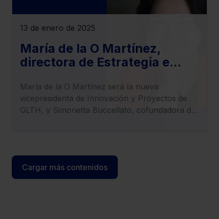
13 de enero de 2025
María de la O Martínez,
directora de Estrategia e
Innovación de Lefebvre,
María de la O Martínez será la nueva
nueva vicepresidenta de
vicepresidenta de Innovación y Proyectos de
Innovación y Proyectos de
GLTH, y Simonetta Buccellato, cofundadora de
GLTH
LexTranslate, asume el cargo de tesorera de la
entidad.
Cargar más contenidos