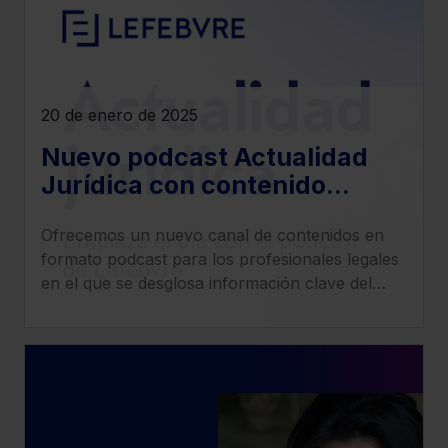
20 de enero de 2025
Nuevo podcast Actualidad
Jurídica con contenido
especializado en derecho
Ofrecemos un nuevo canal de contenidos en
fiscal, social, civil, penal y
formato podcast para los profesionales legales
mercantil
en el que se desglosa información clave del
ámbito jurídico de una manera práctica y
precisa.