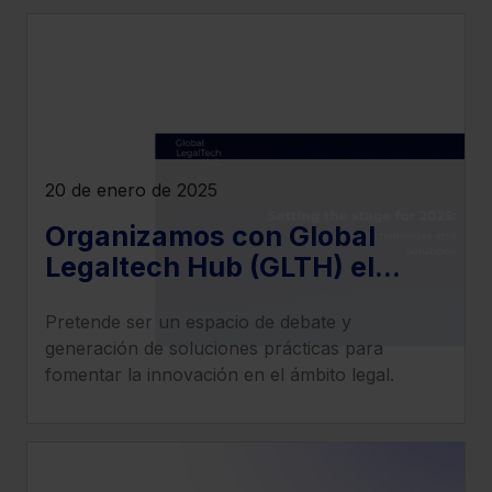
20 de enero de 2025
Organizamos con Global
Legaltech Hub (GLTH) el
evento "Principales retos y
Pretende ser un espacio de debate y
soluciones de la tecnología
generación de soluciones prácticas para
jurídica"
fomentar la innovación en el ámbito legal.