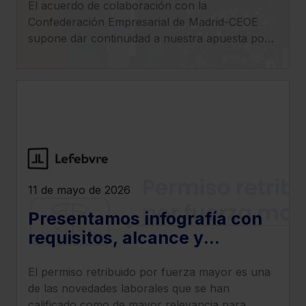
El acuerdo de colaboración con la
y la innovación tecnológica
Confederación Empresarial de Madrid-CEOE
en las empresas
supone dar continuidad a nuestra apuesta por
el impulso tecnológico en el ámbito empresarial.
11 de mayo de 2026
Presentamos infografía con
requisitos, alcance y
sanciones por
El permiso retribuido por fuerza mayor es una
incumplimiento del permiso
de las novedades laborales que se han
retribuido por fuerza mayor
calificado como de mayor relevancia para