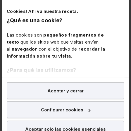
(Legal Professionals &
Cookies! Ahí va nuestra receta.
Generative AI. Global Survey,
¿Qué es una cookie?
ELTA 2023)
Las cookies son
pequeños fragmentos de
texto
que los sitios web que visitas envían
al
navegador
con el objetivo de
recordar la
información sobre tu visita
.
¿Para qué las utilizamos?
A pesar de los desafíos y retos, el futuro de esta
historia es apasionante: IA autónoma y creativa,
En Lefebvre utilizamos las cookies con
fines
Aceptar y cerrar
analíticos
para tratar de
mejorar tu experiencia
en
IA explicable (XAI), legaltech en tribunales o
nuestra página web. También con fines publicitarios,
realidad virtual para simulación de escenarios. En
para poder mostrarte publicidad y contenidos de tu
Configurar cookies
definitiva, un asombroso futuro por delante.
interés.
¿Qué puedes hacer?
Aceptar solo las cookies esenciales