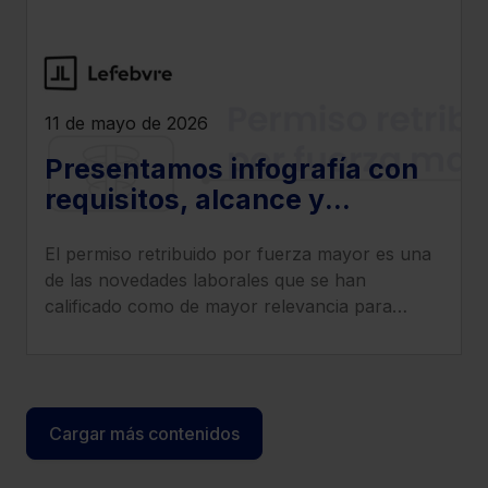
11 de mayo de 2026
Presentamos infografía con
requisitos, alcance y
sanciones por
El permiso retribuido por fuerza mayor es una
incumplimiento del permiso
de las novedades laborales que se han
retribuido por fuerza mayor
calificado como de mayor relevancia para
empresas y trabajadores.
Cargar más contenidos