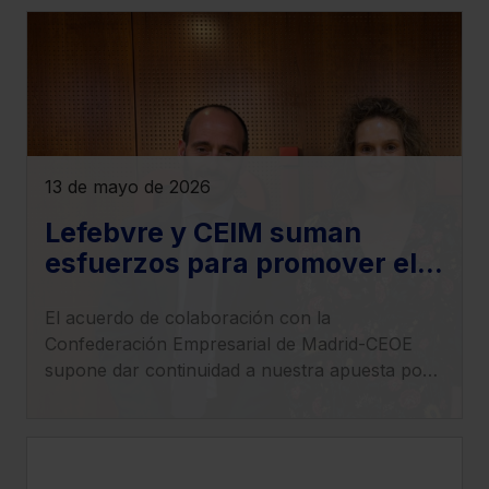
13 de mayo de 2026
Lefebvre y CEIM suman
esfuerzos para promover el
desarrollo de la investigación
El acuerdo de colaboración con la
y la innovación tecnológica
Confederación Empresarial de Madrid-CEOE
en las empresas
supone dar continuidad a nuestra apuesta por
el impulso tecnológico en el ámbito empresarial.