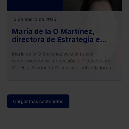
denegar todas las cookies excepto aquellas
imprescindibles.
También puedes
configurar
las cookies y
13 de enero de 2025
seleccionar solo aquellas que quieras permitir en tu
navegador. Si no seleccionas ninguna utilizaremos las
María de la O Martínez,
que sean indispensables para la navegación.
directora de Estrategia e
Innovación de Lefebvre,
Saber más acerca de las cookies
María de la O Martínez será la nueva
nueva vicepresidenta de
vicepresidenta de Innovación y Proyectos de
Innovación y Proyectos de
GLTH, y Simonetta Buccellato, cofundadora de
GLTH
LexTranslate, asume el cargo de tesorera de la
entidad.
Cargar más contenidos