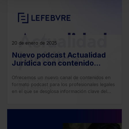
denegar todas las cookies excepto aquellas
imprescindibles.
También puedes
configurar
las cookies y
seleccionar solo aquellas que quieras permitir en tu
navegador. Si no seleccionas ninguna utilizaremos las
que sean indispensables para la navegación.
20 de enero de 2025
Saber más acerca de las cookies
Nuevo podcast Actualidad
Jurídica con contenido
especializado en derecho
Ofrecemos un nuevo canal de contenidos en
fiscal, social, civil, penal y
formato podcast para los profesionales legales
mercantil
en el que se desglosa información clave del
ámbito jurídico de una manera práctica y
precisa.