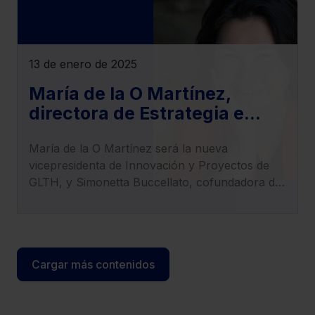
13 de enero de 2025
María de la O Martínez,
directora de Estrategia e
Innovación de Lefebvre,
María de la O Martínez será la nueva
nueva vicepresidenta de
vicepresidenta de Innovación y Proyectos de
Innovación y Proyectos de
GLTH, y Simonetta Buccellato, cofundadora de
GLTH
LexTranslate, asume el cargo de tesorera de la
entidad.
Cargar más contenidos