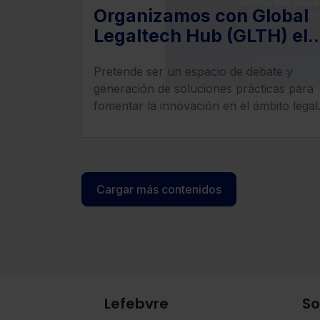
Organizamos con Global
Legaltech Hub (GLTH) el
evento "Principales retos
Pretende ser un espacio de debate y
y soluciones de la
generación de soluciones prácticas para
tecnología jurídica"
fomentar la innovación en el ámbito legal
Cargar más contenidos
Lefebvre
So