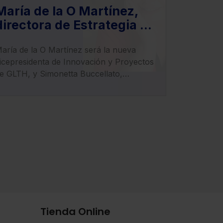
María de la O Martínez,
directora de Estrategia e
Innovación de Lefebvre,
ría de la O Martínez será la nueva
nueva vicepresidenta de
icepresidenta de Innovación y Proyectos
Innovación y Proyectos de
e GLTH, y Simonetta Buccellato,
GLTH
ofundadora de LexTranslate, asume el
argo de tesorera de la entidad.
Tienda Online