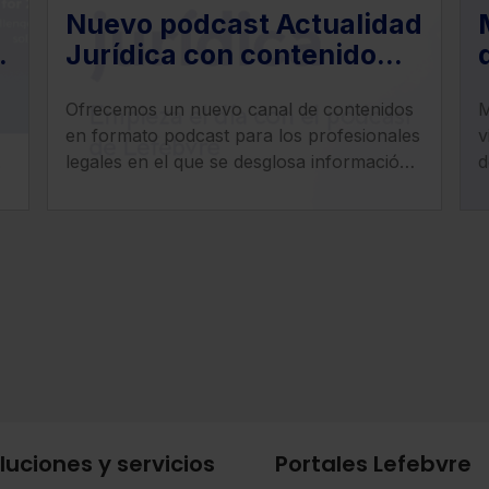
Nuevo podcast Actualidad
Jurídica con contenido
especializado en derecho
Ofrecemos un nuevo canal de contenidos
Ma
fiscal, social, civil, penal y
en formato podcast para los profesionales
v
mercantil
.
legales en el que se desglosa información
d
clave del ámbito jurídico de una manera
c
práctica y precisa.
c
luciones y servicios
Portales Lefebvre