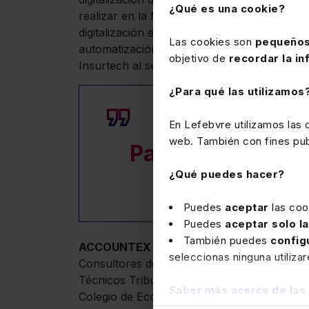
¿Qué es una cookie?
realizar en la feria, predomina el extenso 
digitalización en las Administraciones Públic
Las cookies son
pequeños
automatización y gestión de los procesos de
objetivo de
recordar la in
Insurtech al servicio del crecimiento de la 
¿Para qué las utilizamos
En Lefebvre utilizamos las
web. También con fines publ
Para consultar 
pin
¿Qué puedes hacer?
Puedes
aceptar
las coo
Puedes
aceptar solo l
También puedes
config
ACCOUNTEX ESPAÑA
cuenta con el apoyo
seleccionas ninguna utiliza
Consultores de Empresas (AECEM); la Feder
Técnicos Tributarios y Asesores Fiscales (
Saber más acerca de las
Colegio de Economistas de Madrid; el Consej