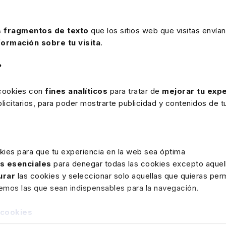
programa de seminarios, entre los que destaca la
as; el perfil del nuevo asesor; innovación,
 fragmentos de texto
que los sitios web que visitas envían
 los despachos profesionales y, la fintech e
formación sobre tu visita
.
PYME.
?
 cookies con
fines analíticos
para tratar de
mejorar tu expe
icitarios, para poder mostrarte publicidad y contenidos de tu
el programa completo,
char
aquí
.
kies para que tu experiencia en la web sea óptima
as esenciales
para denegar todas las cookies excepto aquell
urar
las cookies y seleccionar solo aquellas que quieras perm
 de Lefebvre; la Asociación Española de
remos las que sean indispensables para la navegación.
ación Española de Asociaciones Profesionales de
FETTAF); el Consejo General de Economistas; el
 cookies
o General de Graduados Sociales; el Instituto de