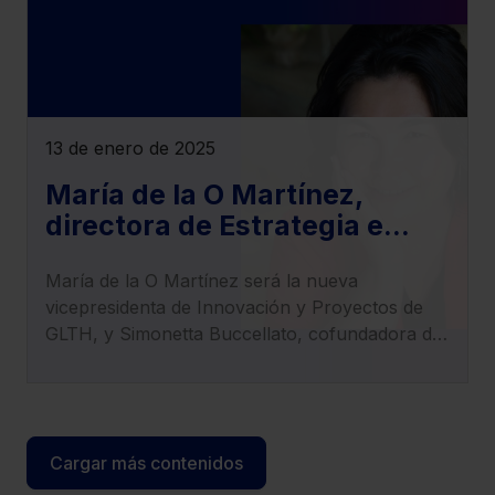
13 de enero de 2025
María de la O Martínez,
directora de Estrategia e
Innovación de Lefebvre,
María de la O Martínez será la nueva
nueva vicepresidenta de
vicepresidenta de Innovación y Proyectos de
Innovación y Proyectos de
GLTH, y Simonetta Buccellato, cofundadora de
GLTH
LexTranslate, asume el cargo de tesorera de la
entidad.
Cargar más contenidos