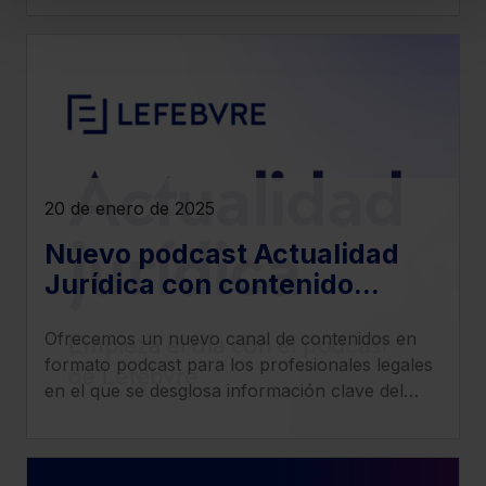
Puedes
aceptar solo las esenciales
para
denegar todas las cookies excepto aquellas
imprescindibles.
También puedes
configurar
las cookies y
seleccionar solo aquellas que quieras permitir en tu
navegador. Si no seleccionas ninguna utilizaremos las
que sean indispensables para la navegación.
20 de enero de 2025
Saber más acerca de las cookies
Nuevo podcast Actualidad
Jurídica con contenido
especializado en derecho
Ofrecemos un nuevo canal de contenidos en
fiscal, social, civil, penal y
formato podcast para los profesionales legales
mercantil
en el que se desglosa información clave del
ámbito jurídico de una manera práctica y
precisa.