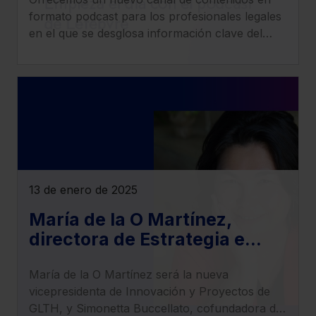
fiscal, social, civil, penal y
formato podcast para los profesionales legales
mercantil
en el que se desglosa información clave del
ámbito jurídico de una manera práctica y
precisa.
13 de enero de 2025
María de la O Martínez,
directora de Estrategia e
Innovación de Lefebvre,
María de la O Martínez será la nueva
nueva vicepresidenta de
vicepresidenta de Innovación y Proyectos de
Innovación y Proyectos de
GLTH, y Simonetta Buccellato, cofundadora de