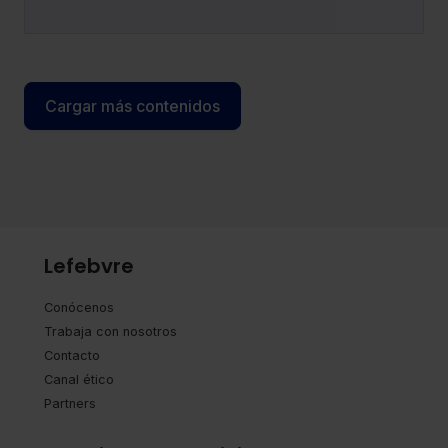
GLTH
LexTranslate, asume el cargo de tesorera de la
entidad.
Cargar más contenidos
Lefebvre
Conócenos
Trabaja con nosotros
Contacto
Canal ético
Partners