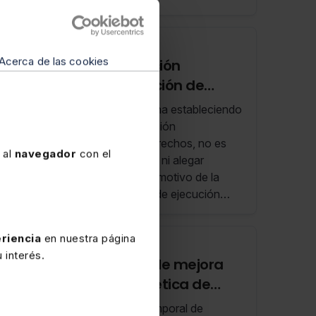
1 OCTUBRE 2025
Acerca de las cookies
Legalidad de la ejecución
subsidiaria de demolición de
construcciones ilegales en suelo
El Tribunal Supremo fija doctrina estableciendo
no urbanizable
que, una vez firme una resolución
administrativa restrictiva de derechos, no es
 al
navegador
con el
posible cuestionar su legalidad ni alegar
prescripción o caducidad con motivo de la
impugnación de resoluciones de ejecución
forzosa derivadas de aquella; en
consecuencia, solo pueden impugnarse los
riencia
en nuestra página
aspectos propios de la ejecución.
19 MARZO 2024
 interés.
Deducción por obras de mejora
de la eficiencia energética de
viviendas en el IRPF (RF 11/24 12 de
Se amplía un año el ámbito temporal de