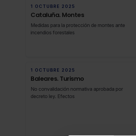
1 OCTUBRE 2025
Cataluña. Montes
Medidas para la protección de montes ante
incendios forestales
1 OCTUBRE 2025
Baleares. Turismo
No convalidación normativa aprobada por
decreto ley. Efectos