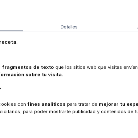
individual a los interesados.
1 OCTUBRE 2025
Detalles
Baleares. Proyectos de
inversiones de especial interés
receta.
estratégico
No convalidación de normativa aprobada por
decreto ley. Efectos
 fragmentos de texto
que los sitios web que visitas envían
formación sobre tu visita
.
?
 cookies con
fines analíticos
para tratar de
mejorar tu expe
29 JULIO 2025
icitarios, para poder mostrarte publicidad y contenidos de tu
Medidas fiscales extraordinarias
para el municipio de Lorca (RF
30/25 22 de Julio de 2025 al 28 de
Se amplían las medidas fiscales establecidas