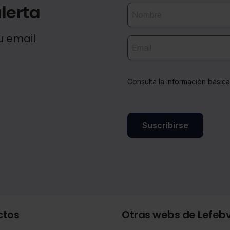
lerta
u email
Consulta la información básic
Suscribirse
ctos
Otras webs de Lefeb