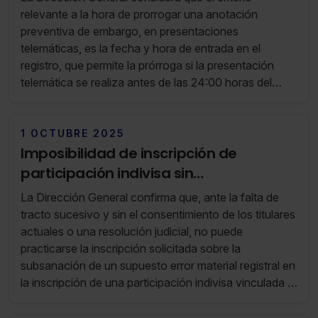
relevante a la hora de prorrogar una anotación
preventiva de embargo, en presentaciones
telemáticas, es la fecha y hora de entrada en el
registro, que permite la prórroga si la presentación
telemática se realiza antes de las 24:00 horas del
último día de vigencia de la anotación.
1 OCTUBRE 2025
Imposibilidad de inscripción de
participación indivisa sin
consentimiento de titulares afectados
La Dirección General confirma que, ante la falta de
tracto sucesivo y sin el consentimiento de los titulares
actuales o una resolución judicial, no puede
practicarse la inscripción solicitada sobre la
subsanación de un supuesto error material registral en
la inscripción de una participación indivisa vinculada a
una plaza de garaje.