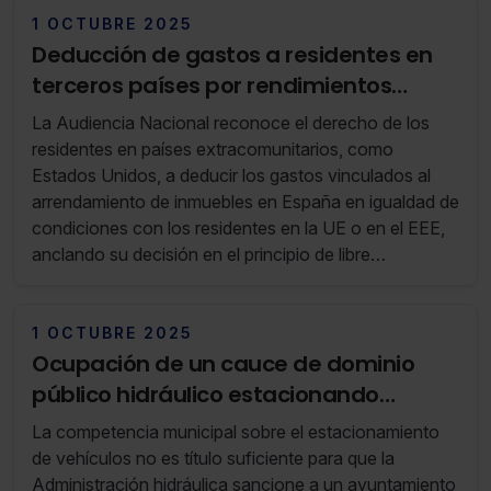
1 OCTUBRE 2025
Deducción de gastos a residentes en
terceros países por rendimientos
obtenidos del arrendamiento de un
La Audiencia Nacional reconoce el derecho de los
inmueble
residentes en países extracomunitarios, como
Estados Unidos, a deducir los gastos vinculados al
arrendamiento de inmuebles en España en igualdad de
condiciones con los residentes en la UE o en el EEE,
anclando su decisión en el principio de libre
circulación de capitales y la jurisprudencia del TJUE.
1 OCTUBRE 2025
Ocupación de un cauce de dominio
público hidráulico estacionando
vehículos y celebrando un mercadillo
La competencia municipal sobre el estacionamiento
de vehículos no es título suficiente para que la
Administración hidráulica sancione a un ayuntamiento