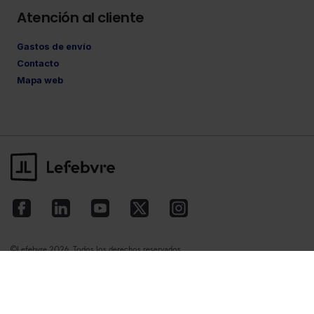
Atención al cliente
Gastos de envío
Contacto
Mapa web
©Lefebvre
2026. Todos los derechos reservados.
Aviso legal
·
Política de privacidad
·
Política
de cookies
·
Condiciones de contratación