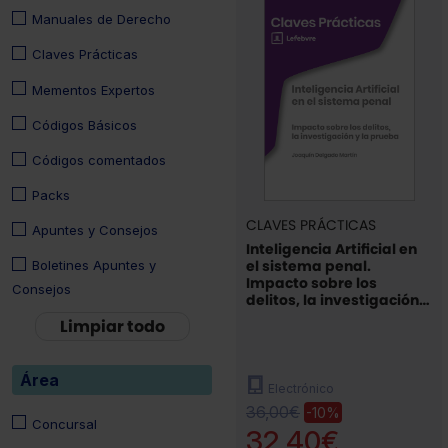
Manuales de Derecho
Claves Prácticas
Mementos Expertos
Códigos Básicos
Códigos comentados
Packs
CLAVES PRÁCTICAS
Apuntes y Consejos
Inteligencia Artificial en
el sistema penal.
Boletines Apuntes y
Impacto sobre los
Consejos
delitos, la investigación y
la prueba
Limpiar todo
Área
Electrónico
36,00€
-10%
Concursal
32,40€