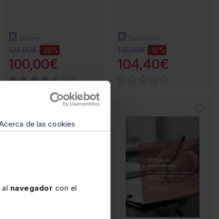
Internet
Electrónico
125,00€
116,00€
-20%
-10%
100,00€
104,40€
(36)
Acerca de las cookies
 al
navegador
con el