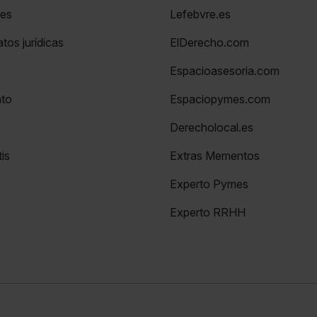
nes
Lefebvre.es
tos jurídicas
ElDerecho.com
Espacioasesoria.com
nto
Espaciopymes.com
Derecholocal.es
is
Extras Mementos
Experto Pymes
Experto RRHH