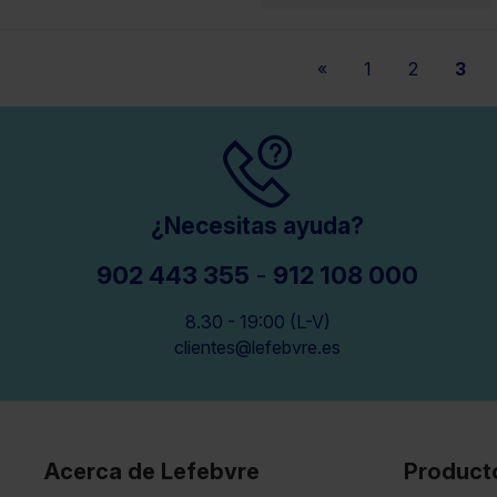
«
1
2
3
¿Necesitas ayuda?
902 443 355
-
912 108 000
8.30 - 19:00 (L-V)
clientes@lefebvre.es
Acerca de Lefebvre
Product