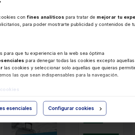
?
MEMENTOS
MEMENTOS
 cookies con
fines analíticos
para tratar de
mejorar tu expe
Memento IVA 2026
Memento PYME 2026
icitarios, para poder mostrarte publicidad y contenidos de tu
es para que tu experiencia en la web sea óptima
 esenciales
para denegar todas las cookies excepto aquellas
Internet
Internet
ar
las cookies y seleccionar solo aquellas que quieras permiti
170,00€
125,00€
-20%
-20%
remos las que sean indispensables para la navegación.
136,00€
100,00€
 cookies
(22)
(10)
ies esenciales
Configurar cookies