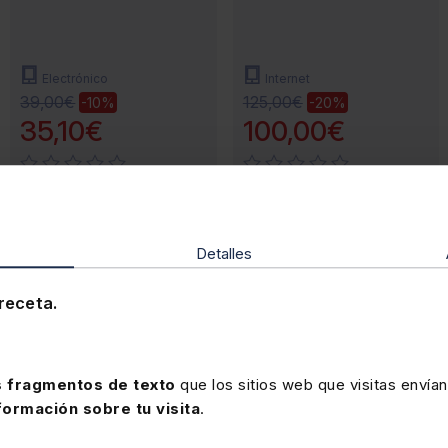
Electrónico
Internet
39,00€
125,00€
-10%
-20%
35,10€
100,00€
Detalles
receta.
 fragmentos de texto
que los sitios web que visitas envían
formación sobre tu visita
.