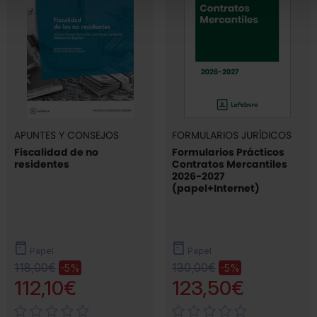
APUNTES Y CONSEJOS
FORMULARIOS JURÍDICOS
Fiscalidad de no
Formularios Prácticos
residentes
Contratos Mercantiles
2026-2027
(papel+Internet)
Papel
Papel
118,00€
130,00€
-5%
-5%
112,10€
123,50€