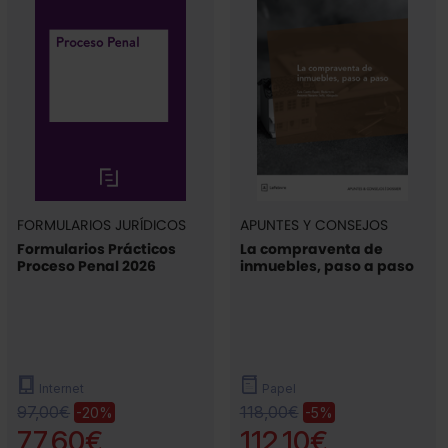
FORMULARIOS JURÍDICOS
APUNTES Y CONSEJOS
Formularios Prácticos
La compraventa de
Proceso Penal 2026
inmuebles, paso a paso
Internet
Papel
97,00€
118,00€
-20%
-5%
77,60€
112,10€