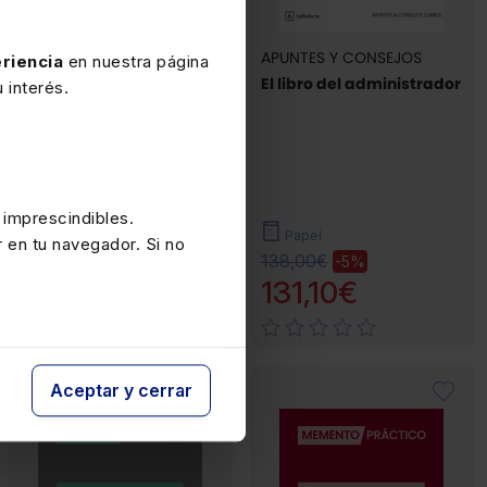
MEMENTOS
APUNTES Y CONSEJOS
riencia
en nuestra página
Memento Sucesiones
El libro del administrador
 interés.
(Civil-Fiscal) 2026
 imprescindibles.
Internet
Papel
r en tu navegador. Si no
125,00€
138,00€
-20%
-5%
100,00€
131,10€
(11)
Aceptar y cerrar