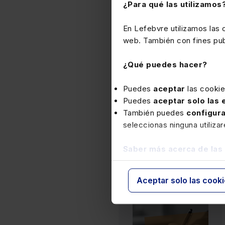
¿Para qué las utilizamos
APUNTES Y CONSEJOS
En Lefebvre utilizamos las
Contratación laboral
web. También con fines publ
¿Qué puedes hacer?
Puedes
aceptar
las cooki
Puedes
aceptar solo las
Papel
También puedes
configur
118,00€
-5%
seleccionas ninguna utiliza
112,10€
Saber más acerca de las
Aceptar solo las cook