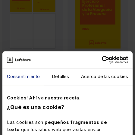
PACKS
MEMENTOS
Pack Memento Ejercicio
Memento Ejercicio
Profesional de la
Profesional de la
Abogacía y la Procura
Abogacía y la Procura
Consentimiento
Detalles
Acerca de las cookies
2027 + Manual
2027
Preguntas Test Examen
Acceso a la Abogacía y
la Procura 2027
Cookies! Ahí va nuestra receta.
¿Qué es una cookie?
Papel
Internet
116,00€
125,00€
-5%
-20%
110,20€
100,00€
Las cookies son
pequeños fragmentos de
texto
que los sitios web que visitas envían
(13)