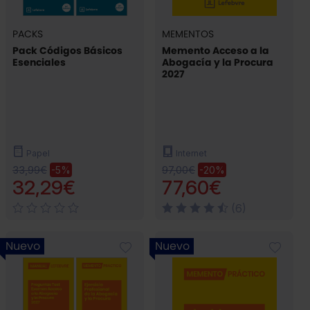
PACKS
MEMENTOS
Pack Códigos Básicos
Memento Acceso a la
Esenciales
Abogacía y la Procura
2027
Papel
Internet
33,99€
97,00€
-5%
-20%
32,29€
77,60€
(6)
Nuevo
Nuevo