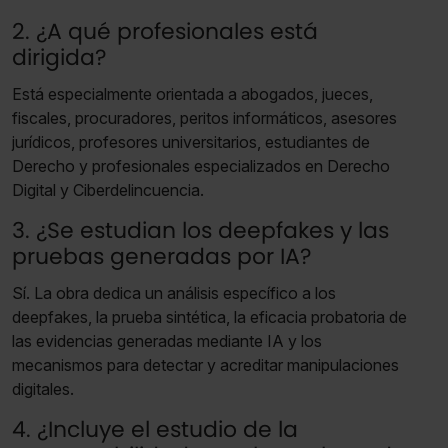
navegador. Si no seleccionas ninguna utilizaremos las
2. ¿A qué profesionales está
que sean indispensables para la navegación.
dirigida?
Saber más acerca de las cookies
Está especialmente orientada a abogados, jueces,
fiscales, procuradores, peritos informáticos, asesores
jurídicos, profesores universitarios, estudiantes de
Derecho y profesionales especializados en Derecho
Digital y Ciberdelincuencia.
3. ¿Se estudian los deepfakes y las
pruebas generadas por IA?
Sí. La obra dedica un análisis específico a los
deepfakes, la prueba sintética, la eficacia probatoria de
las evidencias generadas mediante IA y los
mecanismos para detectar y acreditar manipulaciones
digitales.
4. ¿Incluye el estudio de la