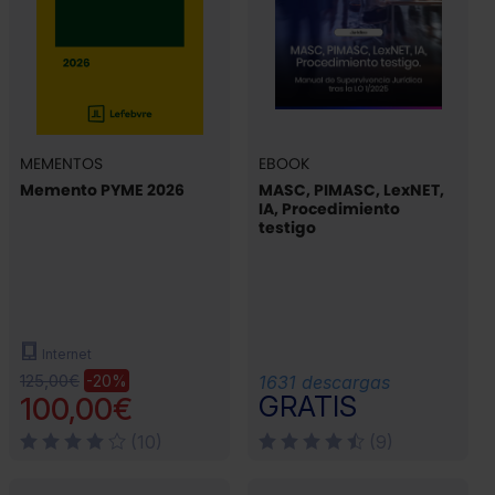
MEMENTOS
EBOOK
Memento PYME 2026
MASC, PIMASC, LexNET,
IA, Procedimiento
testigo
Internet
125,00€
-20%
1631 descargas
GRATIS
100,00€
(10)
(9)