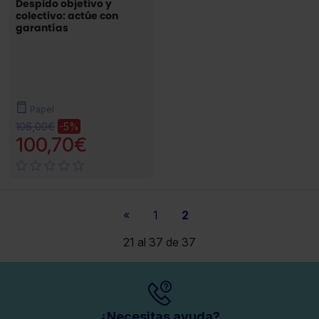
Despido objetivo y
colectivo: actúe con
garantías
Papel
106,00€
-5%
100,70€
«
1
2
21 al 37 de 37
¿Necesitas ayuda?