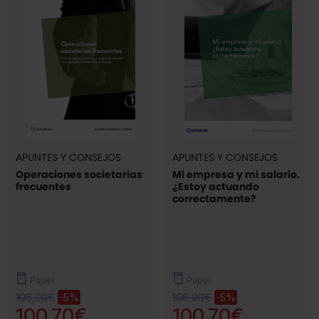
APUNTES Y CONSEJOS
APUNTES Y CONSEJOS
Operaciones societarias
Mi empresa y mi salario.
frecuentes
¿Estoy actuando
correctamente?
Papel
Papel
106,00€
106,00€
-5%
-5%
100,70€
100,70€