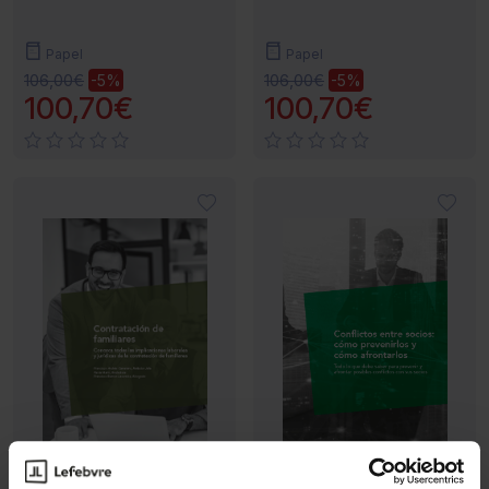
Papel
Papel
106,00€
106,00€
-5%
-5%
100,70€
100,70€