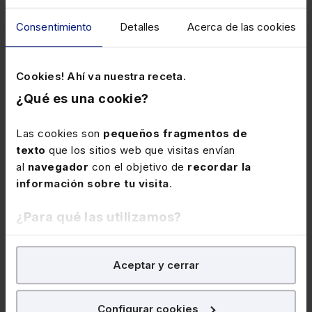
APUNTES Y CONSEJOS
APUNTES Y CONSEJOS
Contratación de
Conflictos entre socios:
Consentimiento
Detalles
Acerca de las cookies
familiares
cómo prevenirlos y cómo
afrontarlos
Cookies! Ahí va nuestra receta.
¿Qué es una cookie?
Papel
Papel
Las cookies son
pequeños fragmentos de
106,00€
106,00€
-5%
-5%
texto
que los sitios web que visitas envían
100,70€
100,70€
al
navegador
con el objetivo de
recordar la
información sobre tu visita
.
¿Para qué las utilizamos?
En Lefebvre utilizamos las cookies con
fines
Aceptar y cerrar
analíticos
para tratar de
mejorar tu experiencia
en
nuestra página web. También con fines publicitarios,
para poder mostrarte publicidad y contenidos de tu
Configurar cookies