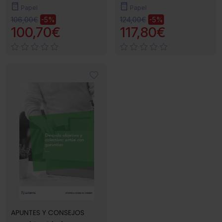
Papel
Papel
106,00€
124,00€
-5%
-5%
100,70€
117,80€
APUNTES Y CONSEJOS