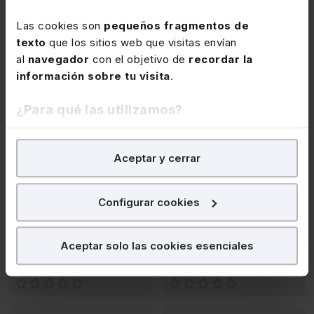
Las cookies son
pequeños fragmentos de
texto
que los sitios web que visitas envían
al
navegador
con el objetivo de
recordar la
información sobre tu visita
.
MEMENTOS
MEMENTOS
¿Para qué las utilizamos?
Memento
Memento Arbitraje 2020-
Indemnizaciones por
2021
En Lefebvre utilizamos las cookies con
fines
Responsabilidades
Aceptar y cerrar
Laborales 2020-2021
analíticos
para tratar de
mejorar tu experiencia
en
nuestra página web. También con fines publicitarios,
para poder mostrarte publicidad y contenidos de tu
Configurar cookies
interés.
Internet
Internet
¿Qué puedes hacer?
125,00€
125,00€
-20%
-20%
Aceptar solo las cookies esenciales
100,00€
100,00€
Puedes
aceptar
las cookies para que tu experiencia
en la web sea óptima