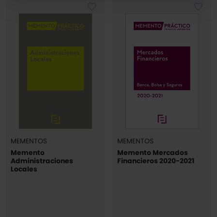
Puedes
aceptar solo las esenciales
para denegar
todas las cookies excepto aquellas imprescindibles.
También puedes
configurar
las cookies y
seleccionar solo aquellas que quieras permitir en tu
navegador. Si no seleccionas ninguna utilizaremos las
que sean indispensables para la navegación.
Saber más acerca de las cookies
MEMENTOS
MEMENTOS
Memento
Memento Mercados
Administraciones
Financieros 2020-2021
Locales