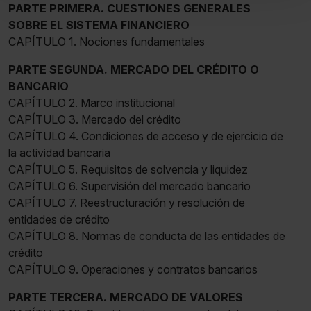
PARTE PRIMERA. CUESTIONES GENERALES
todas las cookies excepto aquellas imprescindibles.
SOBRE EL SISTEMA FINANCIERO
También puedes
configurar
las cookies y
CAPÍTULO 1. Nociones fundamentales
seleccionar solo aquellas que quieras permitir en tu
navegador. Si no seleccionas ninguna utilizaremos las
PARTE SEGUNDA. MERCADO DEL CRÉDITO O
que sean indispensables para la navegación.
BANCARIO
CAPÍTULO 2. Marco institucional
Saber más acerca de las cookies
CAPÍTULO 3. Mercado del crédito
CAPÍTULO 4. Condiciones de acceso y de ejercicio de
la actividad bancaria
CAPÍTULO 5. Requisitos de solvencia y liquidez
CAPÍTULO 6. Supervisión del mercado bancario
CAPÍTULO 7. Reestructuración y resolución de
entidades de crédito
CAPÍTULO 8. Normas de conducta de las entidades de
crédito
CAPÍTULO 9. Operaciones y contratos bancarios
PARTE TERCERA. MERCADO DE VALORES