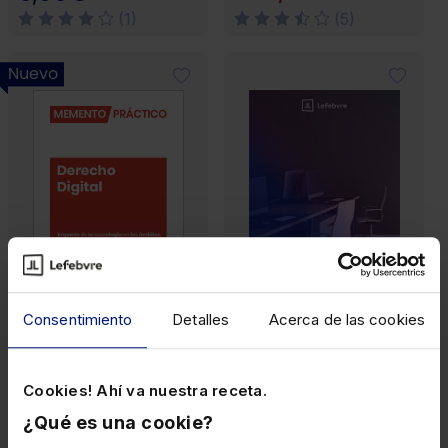
(1)
(5)
Nuevo
Consentimiento
Detalles
Acerca de las cookies
MEMENTOS
EBOOK
Memento Derecho
Modelo 303 de
Cookies! Ahí va nuestra receta.
Digital 2026-2027
autoliquidación de IVA
en una sociedad
¿Qué es una cookie?
inactiva