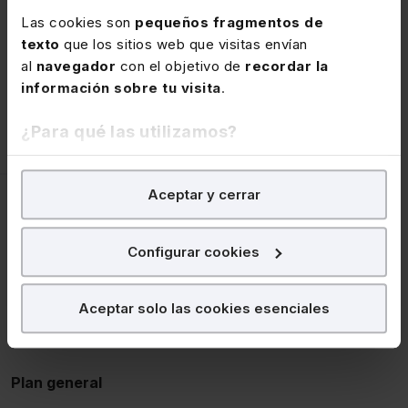
Las cookies son
pequeños fragmentos de
texto
que los sitios web que visitas envían
al
navegador
con el objetivo de
recordar la
Papel
información sobre tu visita
.
90,00€
-10%
661 descargas
GRATIS
81,00€
¿Para qué las utilizamos?
(1)
(6)
En Lefebvre utilizamos las cookies con
fines
Aceptar y cerrar
analíticos
para tratar de
mejorar tu experiencia
en
Características del
nuestra página web. También con fines publicitarios,
para poder mostrarte publicidad y contenidos de tu
producto
Configurar cookies
interés.
¿Qué puedes hacer?
Aceptar solo las cookies esenciales
SUMARIO
Puedes
aceptar
las cookies para que tu experiencia
en la web sea óptima
Plan general
Puedes
aceptar solo las esenciales
para denegar