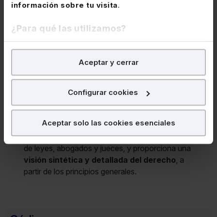
explicaciones de los casos relevantes, así como
información sobre tu visita
.
la doctrina establecida por los tribunales y otros
estudiosos del derecho y son un soporte
¿Para qué las utilizamos?
fundamental para poder interpretar las normas y
los diferentes supuestos que se plantean en el
En Lefebvre utilizamos las cookies con
fines
Aceptar y cerrar
día a día del ejercicio de la profesión.
analíticos
para tratar de
mejorar tu experiencia
en
nuestra página web. También con fines publicitarios,
En estas obras se recoge una
exposición
para poder mostrarte publicidad y contenidos de tu
Configurar cookies
sistemática y exhaustiva
de los principios
interés.
generales del derecho, tanto como una guía
para el análisis y la interpretación de la ley.
¿Qué puedes hacer?
Aceptar solo las cookies esenciales
Están destinados principalmente a estudiantes
Puedes
aceptar
las cookies para que tu experiencia
de leyes, abogados y jueces, y proporciona una
en la web sea óptima
visión sintética y detallada del derecho
, a
Puedes
aceptar solo las esenciales
para denegar
partir de los principios generales.
todas las cookies excepto aquellas imprescindibles.
También puedes
configurar
las cookies y
seleccionar solo aquellas que quieras permitir en tu
navegador. Si no seleccionas ninguna utilizaremos las