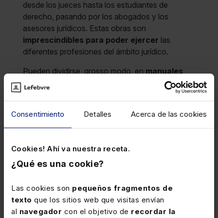
desde los jueces hasta los estudiantes de
derecho, pasando por los abogados y los
asesores jurídicos. Estas obras son
imprescindibles para poder ejercer
las
diferentes profesiones del ámbito jurídico.
Pueden dividirse, grosso modo, en
manuales
doctrinales, Códigos y Códigos
comentados
. También existen obras que son
un compendio de las anteriores, como los
Consentimiento
Detalles
Acerca de las cookies
Mementos Lefebvre
.
Cookies! Ahí va nuestra receta.
Manuales doctrinales
¿Qué es una cookie?
Los manuales doctrinales
recogen la doctrina
Las cookies son
pequeños fragmentos de
de los diferentes autores acerca de las
texto
que los sitios web que visitas envían
diferentes ramas jurídicas. Contienen
al
navegador
con el objetivo de
recordar la