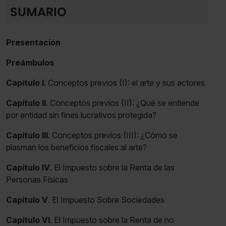
SUMARIO
seleccionar solo aquellas que quieras permitir en tu
navegador. Si no seleccionas ninguna utilizaremos las
que sean indispensables para la navegación.
Presentación
Saber más acerca de las cookies
Preámbulos
Capítulo I
. Conceptos previos (I): el arte y sus actores
Capítulo II
. Conceptos previos (II): ¿Qué se entiende
por entidad sin fines lucrativos protegida?
Capítulo III
. Conceptos previos (III): ¿Cómo se
plasman los beneficios fiscales al arte?
Capítulo IV
. El Impuesto sobre la Renta de las
Personas Físicas
Capítulo V
. El Impuesto Sobre Sociedades
Capítulo VI
. El Impuesto sobre la Renta de no