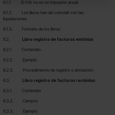
Puedes
aceptar solo las esenciales
para denegar
6.1.1. El IVA no es un impuesto anual
todas las cookies excepto aquellas imprescindibles.
6.1.2. Los libros han de coincidir con las
También puedes
configurar
las cookies y
liquidaciones
seleccionar solo aquellas que quieras permitir en tu
navegador. Si no seleccionas ninguna utilizaremos las
6.1.3. Formato de los libros
que sean indispensables para la navegación.
6.2.
Libro registro de facturas emitidas
Saber más acerca de las cookies
6.2.1. Contenido
6.2.2. Ejemplo
6.2.3. Procedimiento de registro o anotación
6.3.
Libro registro de facturas recibidas
6.3.1. Contenido
6.3.2. Campos
6.3.3. Ejemplo