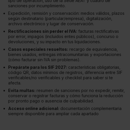
tipo de operación, uso de la Sede AEAT y cuadro de
sanciones por incumplimiento.
Expedición, remisión y conservación: medios válidos, plazos
según destinatario (particular/empresa), digitalización,
archivo electrónico y lugar de conservación.
Rectificaciones sin perder el IVA:
facturas rectificativas
por error, impagos (incluidos entes públicos), concurso o
devoluciones, y su impacto en tus liquidaciones.
Casos especiales resueltos:
recargo de equivalencia,
bienes usados, entregas intracomunitarias y exportaciones
(cómo facturar sin IVA sin problemas).
Prepárate para los SIF 2027:
características obligatorias,
código QR, datos mínimos de registros, diferencia entre SIF
verificables/no verificables y checklist para saber si te
afecta.
Evita multas:
resumen de sanciones por no expedir, remitir,
conservar o registrar facturas y cómo funciona la reducción
por pronto pago o ausencia de culpabilidad.
Acceso online adicional:
documentación complementaria
siempre disponible para ampliar cada apartado