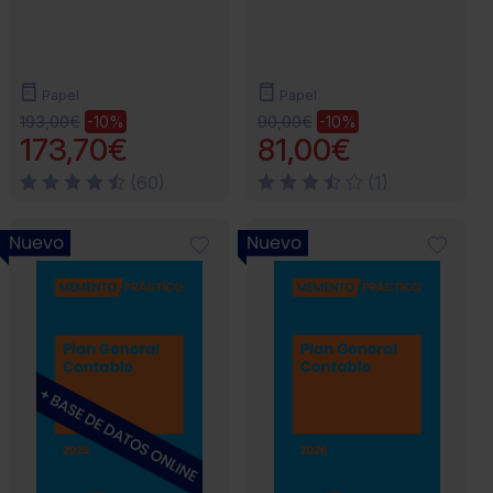
Papel
Papel
193,00€
90,00€
-10%
-10%
173,70€
81,00€
(60)
(1)
Nuevo
Nuevo