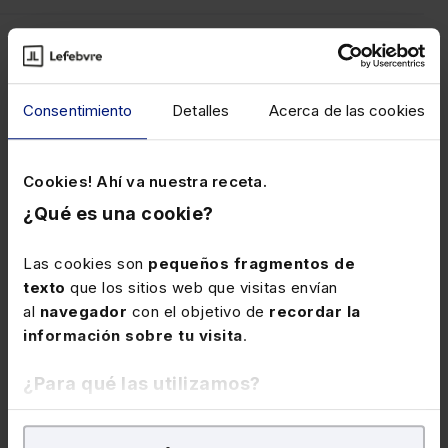
SUMARIO
Consentimiento
Detalles
Acerca de las cookies
PARTE 1ª. RÉGIMEN DE CONSOLIDACIÓN FISCAL
Grupos de entidades
Cookies! Ahí va nuestra receta.
Comparación del régimen fiscal general y especial
¿Qué es una cookie?
de los grupos de sociedades
Contribuyente y responsable tributario
Las cookies son
pequeños fragmentos de
texto
que los sitios web que visitas envían
Composición del grupo fiscal. Entidad dominante
al
navegador
con el objetivo de
recordar la
y dependiente
información sobre tu visita
.
Modificación de la composición del grupo:
¿Para qué las utilizamos?
inclusión y exclusión de entidades
Determinación del dominio y derechos de voto en
En Lefebvre utilizamos las cookies con
fines