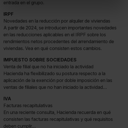
Puedes
aceptar
las cookies para que tu experiencia
entrada en el grupo.
en la web sea óptima
IRPF
Puedes
aceptar solo las esenciales
para denegar
Novedades en la reducción por alquiler de viviendas
todas las cookies excepto aquellas imprescindibles.
A partir de 2024, se introducen importantes novedades
También puedes
configurar
las cookies y
en las reducciones aplicables en el IRPF sobre los
seleccionar solo aquellas que quieras permitir en tu
rendimientos netos procedentes del arrendamiento de
navegador. Si no seleccionas ninguna utilizaremos las
viviendas. Vea en qué consisten estos cambios.
que sean indispensables para la navegación.
IMPUESTO SOBRE SOCIEDADES
Saber más acerca de las cookies
Venta de filial que no ha iniciado la actividad
Hacienda ha flexibilizado su postura respecto a la
aplicación de la exención por doble imposición en las
ventas de filiales que no han iniciado la actividad…
IVA
Facturas recapitulativas
En una reciente consulta, Hacienda recuerda en qué
consisten las facturas recapitulativas y qué requisitos
deben cumplir…