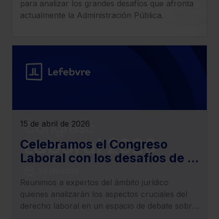
para analizar los grandes desafíos que afronta
actualmente la Administración Pública.
15 de abril de 2026
Celebramos el Congreso
Laboral con los desafíos de la
actualidad del derecho
Reunimos a expertos del ámbito jurídico
laboral, empleo, trabajo y
quienes analizarán los aspectos cruciales del
Seguridad Social
derecho laboral en un espacio de debate sobre
los cambios normativos y jurisprudenciales que