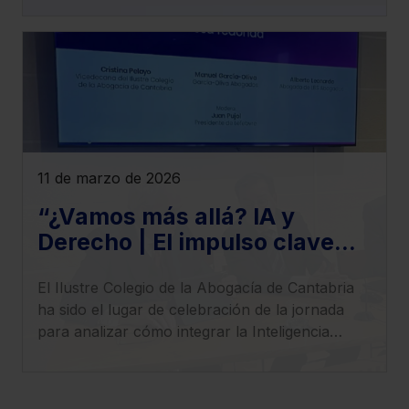
redefinen el panorama laboral.
11 de marzo de 2026
“¿Vamos más allá? IA y
Derecho | El impulso clave
para llevar tu despacho al
El Ilustre Colegio de la Abogacía de Cantabria
siguiente nivel”,
ha sido el lugar de celebración de la jornada
para analizar cómo integrar la Inteligencia
Artificial en el ejercicio profesional con
seguridad, criterio y visión estratégica.