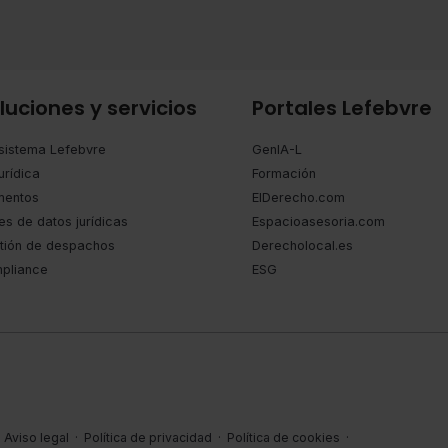
luciones y servicios
Portales Lefebvre
sistema Lefebvre
GenIA-L
urídica
Formación
entos
ElDerecho.com
es de datos jurídicas
Espacioasesoria.com
tión de despachos
Derecholocal.es
pliance
ESG
Aviso legal
·
Política de privacidad
·
Política de cookies
·