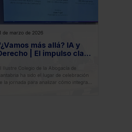
1 de marzo de 2026
“¿Vamos más allá? IA y
Derecho | El impulso clave
para llevar tu despacho al
l Ilustre Colegio de la Abogacía de
siguiente nivel”,
antabria ha sido el lugar de celebración
e la jornada para analizar cómo integrar
a Inteligencia Artificial en el ejercicio
rofesional con seguridad, criterio y visión
stratégica.