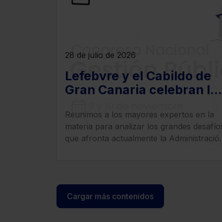
28 de julio de 2026
Lefebvre y el Cabildo de
Gran Canaria celebran la
primera edición del
Reunimos a los mayores expertos en la
Congreso Nacional de
materia para analizar los grandes desafío
Gestión Pública
que afronta actualmente la Administració
Pública.
Cargar más contenidos