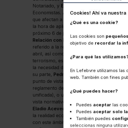
Notariado, y
Eladio Acevedo
, vicepreside
Economistas. Además, y con el objetivo de 
Cookies! Ahí va nuestra 
que afectan a las actividades profesionales y
¿Qué es una cookie?
la hora de aplicar los procedimientos de 
próximo 6 de julio en el que se profundizará
Las cookies son
pequeños
Relación con la actividad supervisora
Dura
objetivo de
recordar la in
referido a la reforma legal y a las modifica
abril, así como a la problemática de la prev
¿Para qué las utilizamos
terrorismo, especialmente para los abogados
la necesidad de facilitar el cumplimiento y 
En Lefebvre utilizamos las
su parte,
Pedro Galindo
ha calificado como 
web. También con fines publ
punto de vista de la PBC y FT y las noveda
reglamento de la UE, la atribución a una e
¿Qué puedes hacer?
unificada), o una nueva directiva. También 
vista normativo en relación con las monedas 
Puedes
aceptar
las coo
Eladio Acevedo
ha mencionado el gran cam
Puedes
aceptar solo l
la realidad económica para finalmente señal
También puedes
config
con este ámbito: "Es momento de formarnos
seleccionas ninguna utiliza