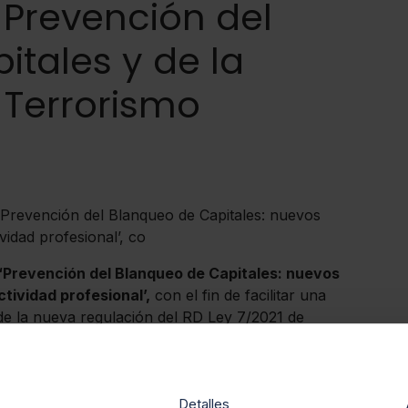
 Prevención del
tales y de la
 Terrorismo
‘Prevención del Blanqueo de Capitales: nuevos
ividad profesional’, co
 ‘Prevención del Blanqueo de Capitales: nuevos
ctividad profesional’,
con el fin de facilitar una
de la nueva regulación del RD Ley 7/2021 de
a Financiación del Terrorismo, que reforma la Ley
o ha sido coordinado por
Luis Rubí
, socio director de
intervención de
Pedro Galindo
, director del Órgano
lanqueo de Capitales del Consejo General del
Detalles