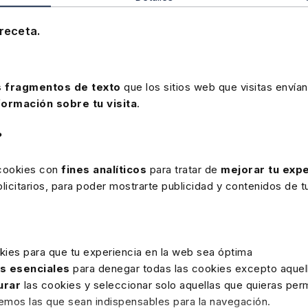
nte del REA+REGA del Consejo General de
profundizar en la nueva regulación y en aspectos
receta.
 en los factores de riesgo y dificultades prácticas a
PBC/FT. organizamos un
Congreso
especializado el
 en las implicaciones de la nueva regulación.
 fragmentos de texto
que los sitios web que visitas envían
nte su intervención en el
webinar
,
Luis Rubí
se ha
formación sobre tu visita
.
ciones introducidas por el RD Ley 7/2021 del 28 de
ención del blanqueo de capitales y la financiación del
?
, asesores fiscales, notarios y auditores, señalando
mejorar la relación con la autoridad supervisora. Por
 cookies con
fines analíticos
para tratar de
mejorar tu expe
“auténtico lío” el que existe actualmente desde el
icitarios, para poder mostrarte publicidad y contenidos de tu
des que se avecinan, entre las que ha subrayado el
ntidad supervisora (que de momento no va a estar
ha señalado la gran confusión desde el punto de
virtuales, criptomonedas, bitcoin, etc. Por último,
kies para que tu experiencia en la web sea óptima
bio que se ha producido en los últimos 10 años en
as esenciales
para denegar todas las cookies excepto aquell
ar la oportunidad de repensar todo lo relacionado
urar
las cookies y seleccionar solo aquellas que quieras perm
 y hacer un repaso de las obligaciones de los
remos las que sean indispensables para la navegación.