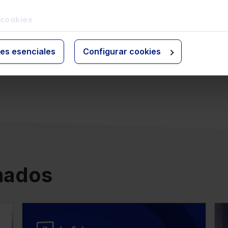
sores fiscales para identificar un riesgo potencial
la financiación del terrorismo". Acevedo también se
 cookies
igados a la aplicación de medidas de diligencia debida
ctividades, así como a la identificación de situaciones
s sospechosas relacionadas con el blanqueo de
ies esenciales
Configurar cookies
SEPBLAC. Congreso sobre Prevención del Blanqueo
onados