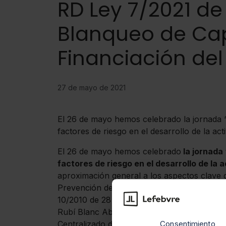
RD Ley 7/2021 de
Blanqueo de Capi
Financiación del
27 de mayo de 2021
El 26 de mayo hemos celebrado la jornada 
factores de riesgo en el desarrollo de la act
El 26 de mayo hemos celebrado
la jornada
factores de riesgo en el desarrollo de la a
aproximación general a los aspectos clave 
Prevención del Blanqueo de Capitales y de l
10/2010 de 28 de abril. Este
webinar
gratuit
Rubí Blanc Abogados, y ha contado con la 
Centralizado de Prevención en materia de B
Consentimiento