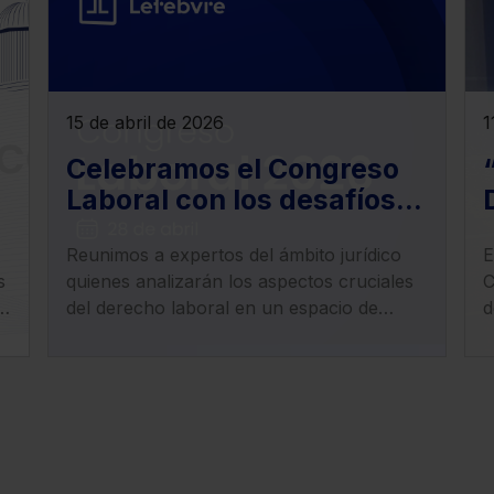
15 de abril de 2026
1
Celebramos el Congreso
Laboral con los desafíos
de la actualidad del
Reunimos a expertos del ámbito jurídico
E
derecho laboral, empleo,
s
quienes analizarán los aspectos cruciales
C
trabajo y Seguridad Social
n
del derecho laboral en un espacio de
d
debate sobre los cambios normativos y
l
jurisprudenciales que redefinen el
p
panorama laboral.
e