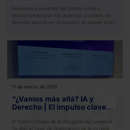
actualidad del derecho
Reunimos a expertos del ámbito jurídico
laboral, empleo, trabajo y
quienes analizarán los aspectos cruciales del
Seguridad Social
derecho laboral en un espacio de debate sobre
los cambios normativos y jurisprudenciales que
redefinen el panorama laboral.
11 de marzo de 2026
“¿Vamos más allá? IA y
Derecho | El impulso clave
para llevar tu despacho al
El Ilustre Colegio de la Abogacía de Cantabria
siguiente nivel”,
ha sido el lugar de celebración de la jornada