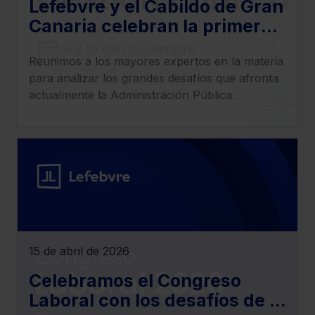
Lefebvre y el Cabildo de Gran
que sean indispensables para la navegación.
Canaria celebran la primera
edición del Congreso
Saber más acerca de las cookies
Reunimos a los mayores expertos en la materia
Nacional de Gestión Pública
para analizar los grandes desafíos que afronta
actualmente la Administración Pública.
15 de abril de 2026
Celebramos el Congreso
Laboral con los desafíos de la