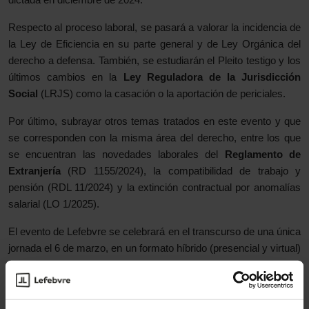
dictada en diciembre de 2024.
Respecto al proceso laboral, se pasará a valorar la incidencia de
la Ley de Eficiencia en su parte general y de Ley Orgánica del
derecho a defensa. También, se estudiarán el Pleito testigo y los
últimos cambios en la
Ley Reguladora de la Jurisdicción
Social
(LRJS) como la casación o la aportación de periciales.
Por último, subrayar otros temas tratados en este evento y que
se corresponden con la misma área del derecho, entre los que
se encuentran las novedades laborales del
Reglamento de
Extranjería
(RD 1155/2024)
, la compatibilidad de trabajo y
pensión
(RDL 11/2024)
y la extinción contractual por anomalías
salarial
(LO 1/2025).
El evento de Lefebvre se celebrará en el transcurso de una única
jornada el 6 de marzo, en un formato híbrido (presencial y virtual)
para que los asistentes puedan decidir libremente el modo en el
que quieren participar.