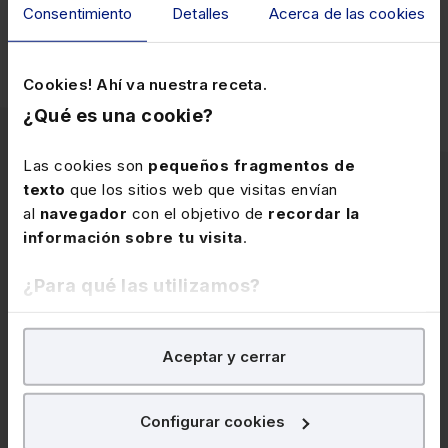
Para obtener más información se puede acceder a la
Consentimiento
Detalles
Acerca de las cookies
página web del
Congreso Laboral de Lefebvre.
Cookies! Ahí va nuestra receta.
¿Qué es una cookie?
Las cookies son
pequeños fragmentos de
texto
que los sitios web que visitas envían
Artículos
al
navegador
con el objetivo de
recordar la
información sobre tu visita
.
relacionados
¿Para qué las utilizamos?
En Lefebvre utilizamos las cookies con
fines
Aceptar y cerrar
analíticos
para tratar de
mejorar tu experiencia
en
nuestra página web. También con fines publicitarios,
para poder mostrarte publicidad y contenidos de tu
Configurar cookies
interés.