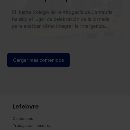
para llevar tu despacho al
El Ilustre Colegio de la Abogacía de Cantabria
siguiente nivel”,
ha sido el lugar de celebración de la jornada
para analizar cómo integrar la Inteligencia
Artificial en el ejercicio profesional con
seguridad, criterio y visión estratégica.
Cargar más contenidos
Lefebvre
Conócenos
Trabaja con nosotros