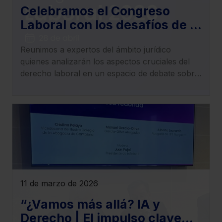
Celebramos el Congreso
Laboral con los desafíos de la
actualidad del derecho
Reunimos a expertos del ámbito jurídico
laboral, empleo, trabajo y
quienes analizarán los aspectos cruciales del
Seguridad Social
derecho laboral en un espacio de debate sobre
los cambios normativos y jurisprudenciales que
redefinen el panorama laboral.
11 de marzo de 2026
“¿Vamos más allá? IA y
Derecho | El impulso clave