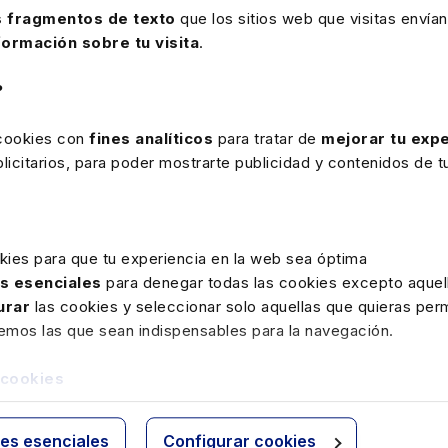
nzamos una
Vuelve a ver el
 fragmentos de texto
que los sitios web que visitas envían
eva edición del
Congreso Labo
formación sobre tu visita
.
mento Social
2025 de Lefebv
n las últimas
icias Corporativas
Eventos y jornadas
?
vedades
borales
 cookies con
fines analíticos
para tratar de
mejorar tu expe
bra analiza el deber de
Los principales expertos 
icitarios, para poder mostrarte publicidad y contenidos de tu
rmar a la representación
España sobre normativa 
l de los trabajadores
derecho laboral han abo
e el uso de algoritmos o
en el Congreso Laboral lo
emas de IA en la gestión
cambios legislativos y
kies para que tu experiencia en la web sea óptima
ral.
normativos más
as esenciales
para denegar todas las cookies excepto aquell
sobresalientes en esta ma
urar
las cookies y seleccionar solo aquellas que quieras perm
y los retos que implican.
remos las que sean indispensables para la navegación.
 cookies
e septiembre de 2021
ies esenciales
Configurar cookies