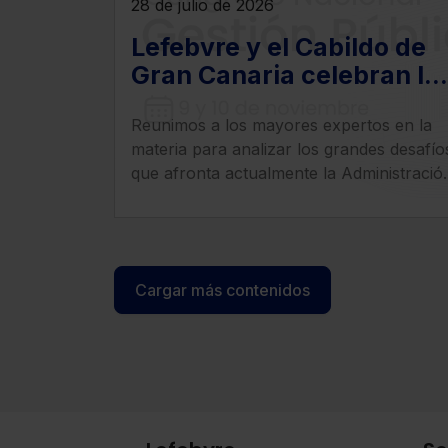
28 de julio de 2026
Lefebvre y el Cabildo de
Gran Canaria celebran la
primera edición del
Reunimos a los mayores expertos en la
Congreso Nacional de
materia para analizar los grandes desafío
Gestión Pública
que afronta actualmente la Administració
Pública.
Cargar más contenidos