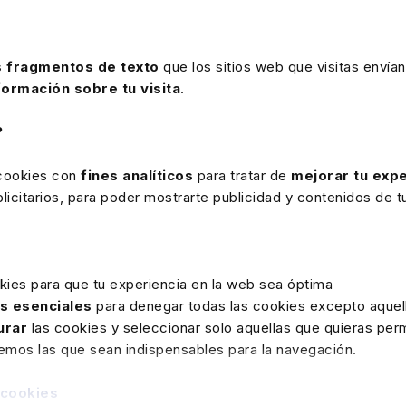
 Lefebvre.
colaboración del
Banco Santander, Deloitte Legal, KPMG
 fragmentos de texto
que los sitios web que visitas envían
onsejo General de Graduados Sociales de España.
formación sobre tu visita
.
?
 cookies con
fines analíticos
para tratar de
mejorar tu expe
icitarios, para poder mostrarte publicidad y contenidos de tu
kies para que tu experiencia en la web sea óptima
as esenciales
para denegar todas las cookies excepto aquell
urar
las cookies y seleccionar solo aquellas que quieras perm
remos las que sean indispensables para la navegación.
 cookies