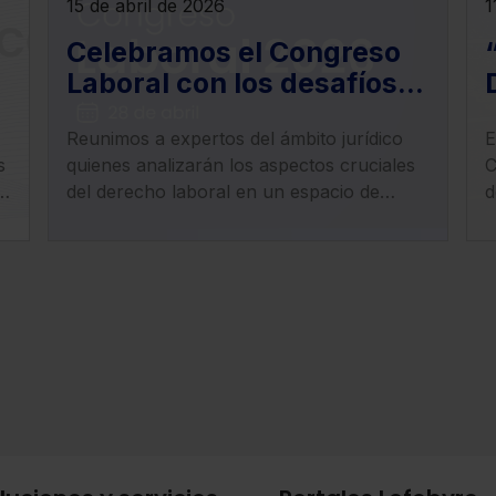
15 de abril de 2026
1
Celebramos el Congreso
Laboral con los desafíos
de la actualidad del
Reunimos a expertos del ámbito jurídico
E
derecho laboral, empleo,
s
quienes analizarán los aspectos cruciales
C
trabajo y Seguridad Social
n
del derecho laboral en un espacio de
d
debate sobre los cambios normativos y
l
jurisprudenciales que redefinen el
p
panorama laboral.
e