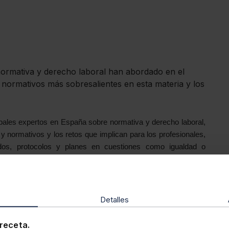
normativa y derecho laboral han abordado en el
 normativos más sobresalientes en esta materia y los
ipales expertos en España sobre normativa y derecho laboral,
 y normativos y los retos que implican para los profesionales,
idos, protocolos y planes en cuestiones como igualdad o
.
go de
Antonio Sempere
, magistrado del Tribunal Supremo y
acción de Lefebvre.
Detalles
 del Memento Social, obra en la que se analizan las leyes y
receta.
erecho laboral y de la Seguridad Social y una de las fuentes