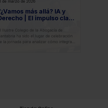
1 de marzo de 2026
“¿Vamos más allá? IA y
Derecho | El impulso clave
para llevar tu despacho al
l Ilustre Colegio de la Abogacía de
siguiente nivel”,
antabria ha sido el lugar de celebración
e la jornada para analizar cómo integrar
a Inteligencia Artificial en el ejercicio
rofesional con seguridad, criterio y visión
stratégica.