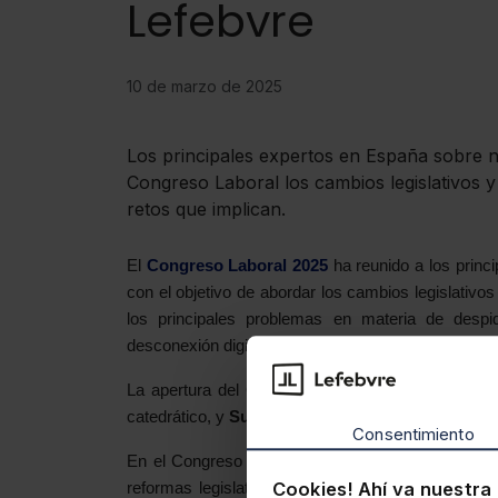
Lefebvre
10 de marzo de 2025
Los principales expertos en España sobre 
Congreso Laboral los cambios legislativos y
retos que implican.
El
Congreso Laboral 2025
ha reunido a los princ
con el objetivo de abordar los cambios legislativos
los principales problemas en materia de desp
desconexión digital, o tiempo de trabajo, entre otros
La apertura del Congreso Laboral ha sido a car
catedrático, y
Susana Izquierdo
, directora de Red
Consentimiento
En el Congreso se ha presentado la actualización
Cookies! Ahí va nuestra 
reformas legislativas para los profesionales en d