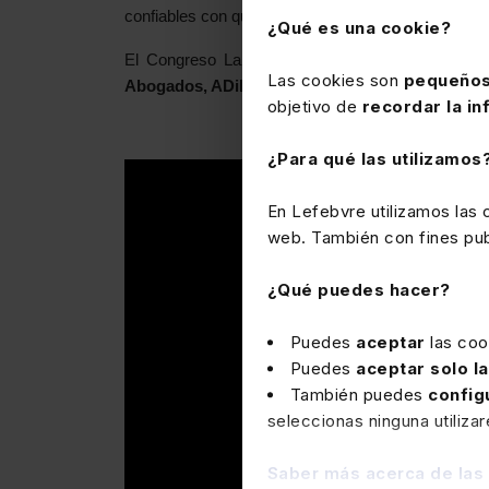
confiables con que se nutre la solución GenIA-L de
¿Qué es una cookie?
El Congreso Laboral de Lefebvre cuenta con la 
Las cookies son
pequeños
Abogados, ADiReLab, ASNALA, FORELAB y el C
objetivo de
recordar la in
¿Para qué las utilizamos
En Lefebvre utilizamos las
web. También con fines publ
¿Qué puedes hacer?
Puedes
aceptar
las coo
Puedes
aceptar solo l
También puedes
config
seleccionas ninguna utiliza
Saber más acerca de las