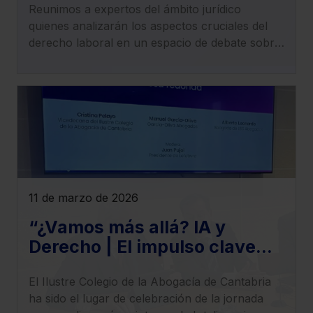
Reunimos a expertos del ámbito jurídico
laboral, empleo, trabajo y
quienes analizarán los aspectos cruciales del
Seguridad Social
derecho laboral en un espacio de debate sobre
los cambios normativos y jurisprudenciales que
redefinen el panorama laboral.
11 de marzo de 2026
“¿Vamos más allá? IA y
Derecho | El impulso clave
para llevar tu despacho al
El Ilustre Colegio de la Abogacía de Cantabria
siguiente nivel”,
ha sido el lugar de celebración de la jornada