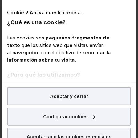
Cookies! Ahí va nuestra receta.
¿Qué es una cookie?
Las cookies son
pequeños fragmentos de
Artículos
texto
que los sitios web que visitas envían
relacionados
al
navegador
con el objetivo de
recordar la
información sobre tu visita
.
¿Para qué las utilizamos?
En Lefebvre utilizamos las cookies con
fines
Aceptar y cerrar
analíticos
para tratar de
mejorar tu experiencia
en
nuestra página web. También con fines publicitarios,
para poder mostrarte publicidad y contenidos de tu
Configurar cookies
interés.
28 de julio de 2026
¿Qué puedes hacer?
Lefebvre y el Cabildo de Gran
Aceptar solo las cookies esenciales