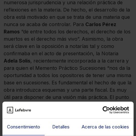
numerosa jurisprudencia y una relación práctica de
reflexiones en la materia. De hecho, el desarrollo de la
obra está motivado en que se trata de una materia que
nunca se acaba de controlar. Para
Carlos Pérez
Ramos
“de entre todos los derechos, el derecho de los
muertos es el derecho más vivo”. Asimismo, la obra
será clave en la oposición a notarías tal y como
confirmaba en el acto de presentación, la Notaria
Adela Solis
, recientemente incorporada a la carrera y
para quien el Memento Práctico Sucesiones “nos da la
oportunidad a todos los opositores de tener una misma
base en sucesiones. Es fundamental el hecho de que la
obra introduzca esquemas y una parte fiscal. Es muy
útil para disponer de una visión más práctica. El punto
de vista tributario es esencial por su repercusión
práctica, dado que profundiza en cada uno de los
impuestos a los que puede estar sujeta esta figura”.
Consentimiento
Detalles
Acerca de las cookies