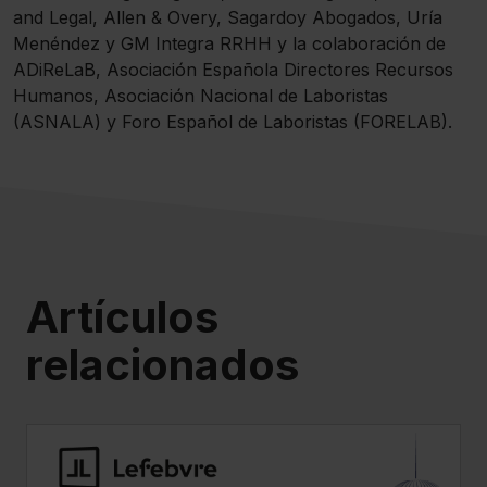
También puedes
configurar
las cookies y
and Legal, Allen & Overy, Sagardoy Abogados, Uría
seleccionar solo aquellas que quieras permitir en tu
Menéndez y GM Integra RRHH y la colaboración de
navegador. Si no seleccionas ninguna utilizaremos las
ADiReLaB, Asociación Española Directores Recursos
que sean indispensables para la navegación.
Humanos, Asociación Nacional de Laboristas
(ASNALA) y Foro Español de Laboristas (FORELAB).
Saber más acerca de las cookies
Artículos
relacionados