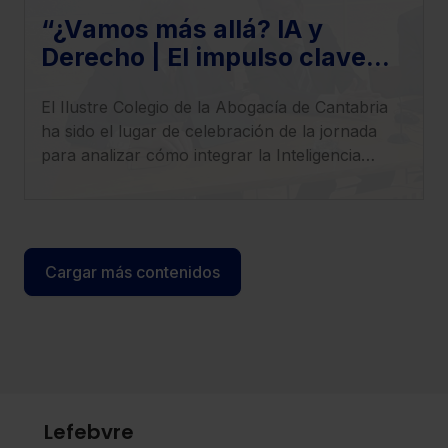
“¿Vamos más allá? IA y
Derecho | El impulso clave
para llevar tu despacho al
El Ilustre Colegio de la Abogacía de Cantabria
siguiente nivel”,
ha sido el lugar de celebración de la jornada
para analizar cómo integrar la Inteligencia
Artificial en el ejercicio profesional con
seguridad, criterio y visión estratégica.
Cargar más contenidos
Lefebvre