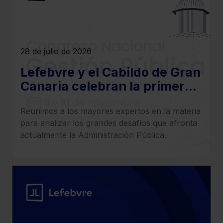
28 de julio de 2026
Lefebvre y el Cabildo de Gran
Canaria celebran la primera
edición del Congreso
Reunimos a los mayores expertos en la materia
Nacional de Gestión Pública
para analizar los grandes desafíos que afronta
actualmente la Administración Pública.