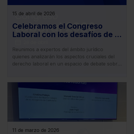
15 de abril de 2026
Celebramos el Congreso
Laboral con los desafíos de la
actualidad del derecho
Reunimos a expertos del ámbito jurídico
laboral, empleo, trabajo y
quienes analizarán los aspectos cruciales del
Seguridad Social
derecho laboral en un espacio de debate sobre
los cambios normativos y jurisprudenciales que
redefinen el panorama laboral.
11 de marzo de 2026