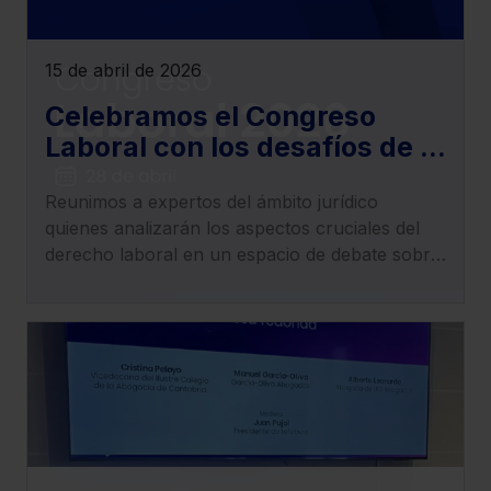
15 de abril de 2026
Celebramos el Congreso
Laboral con los desafíos de la
actualidad del derecho
Reunimos a expertos del ámbito jurídico
laboral, empleo, trabajo y
quienes analizarán los aspectos cruciales del
Seguridad Social
derecho laboral en un espacio de debate sobre
los cambios normativos y jurisprudenciales que
redefinen el panorama laboral.