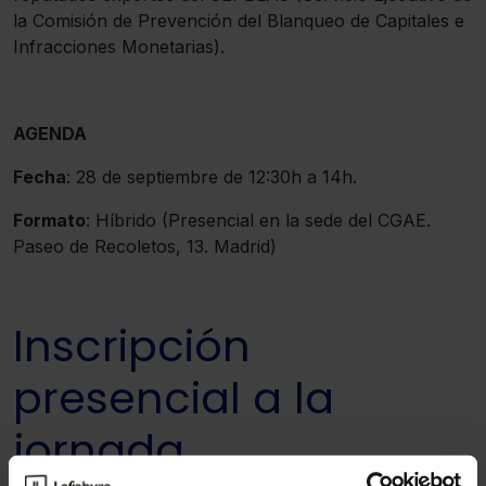
la Comisión de Prevención del Blanqueo de Capitales e
Infracciones Monetarias).
AGENDA
Fecha
: 28 de septiembre de 12:30h a 14h.
Formato
: Híbrido (Presencial en la sede del CGAE.
Paseo de Recoletos, 13. Madrid)
Inscripción
presencial a la
jornada