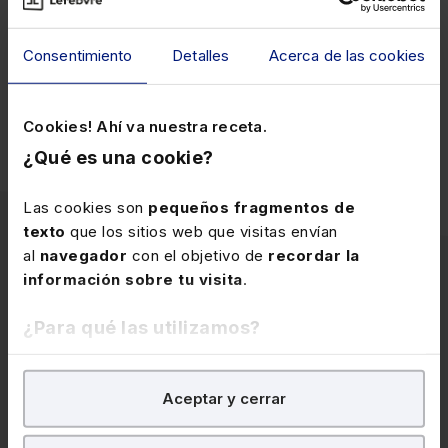
Inscripción online a
Consentimiento
Detalles
Acerca de las cookies
la jornada
Cookies! Ahí va nuestra receta.
¿Qué es una cookie?
Las cookies son
pequeños fragmentos de
texto
que los sitios web que visitas envían
al
navegador
con el objetivo de
recordar la
información sobre tu visita
.
Artículos
¿Para qué las utilizamos?
relacionados
En Lefebvre utilizamos las cookies con
fines
Aceptar y cerrar
analíticos
para tratar de
mejorar tu experiencia
en
nuestra página web. También con fines publicitarios,