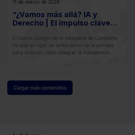
11 de marzo de 2026
“¿Vamos más allá? IA y
Derecho | El impulso clave
para llevar tu despacho al
El Ilustre Colegio de la Abogacía de Cantabria
siguiente nivel”,
ha sido el lugar de celebración de la jornada
para analizar cómo integrar la Inteligencia
Artificial en el ejercicio profesional con
seguridad, criterio y visión estratégica.
Cargar más contenidos