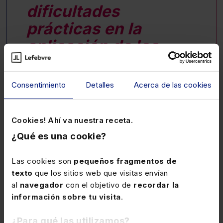
dificultades
prácticas en la
aplicación de los
sistemas de PBC/FT
en la actividad
Consentimiento
Detalles
Acerca de las cookies
profesional
Cookies! Ahí va nuestra receta.
¿Qué es una cookie?
Aspectos de alta relevancia para los profesionales
Durante el evento formativo, los expertos se ocuparán
Las cookies son
pequeños fragmentos de
de aportar conocimientos sobre las obligaciones de
texto
que los sitios web que visitas envían
diligencia debida y de comunicación en el ámbito de la
al
navegador
con el objetivo de
recordar la
actividad profesional que tienen los órganos
información sobre tu visita
.
centralizados de prevención en el ámbito de las
profesiones colegiadas. También abordarán los
¿Para qué las utilizamos?