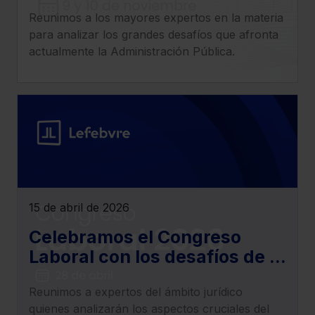
edición del Congreso
Reunimos a los mayores expertos en la materia
Nacional de Gestión Pública
para analizar los grandes desafíos que afronta
actualmente la Administración Pública.
15 de abril de 2026
Celebramos el Congreso
Laboral con los desafíos de la
actualidad del derecho
Reunimos a expertos del ámbito jurídico
laboral, empleo, trabajo y
quienes analizarán los aspectos cruciales del