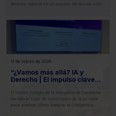
Seguridad Social
derecho laboral en un espacio de debate sobre
los cambios normativos y jurisprudenciales que
redefinen el panorama laboral.
11 de marzo de 2026
“¿Vamos más allá? IA y
Derecho | El impulso clave
para llevar tu despacho al
El Ilustre Colegio de la Abogacía de Cantabria
siguiente nivel”,
ha sido el lugar de celebración de la jornada
para analizar cómo integrar la Inteligencia
Artificial en el ejercicio profesional con