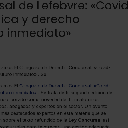
al de Lefebvre: «Covi
mica y derecho
o inmediato»
nizamos El Congreso de Derecho Concursal: «Covid-
uturo inmediato» . Se
izamos El
Congreso de Derecho Concursal: «Covid-
Futuro inmediato»
. Se trata de la segunda edición de
 incorporado como novedad del formato unos
ados, abogados y expertos en el sector. Un evento
s más destacados expertos en esta materia que se
n sobre el texto refundido de la
Ley Concursal
así
 concursales para favorecer una gestión adecuada