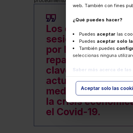
procedimientos de reestructuración, insolv
web. También con fines publ
¿Qué puedes hacer?
Los expertos que p
Puedes
aceptar
las coo
sesión divulgativa
Puedes
aceptar solo l
por
Lefebvre,
se o
También puedes
config
seleccionas ninguna utiliza
repaso actualizad
clave del texto re
Saber más acerca de las
actual y en relació
medidas concursal
Aceptar solo las cook
la crisis económic
el Covid-19.