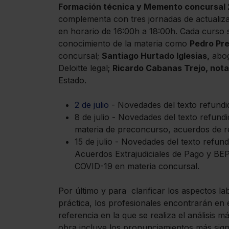
Formación técnica y Memento concursal
complementa con tres jornadas de actualiza
en horario de 16:00h a 18:00h. Cada curso s
conocimiento de la materia como
Pedro Pre
concursal;
Santiago Hurtado Iglesias,
abog
Deloitte legal;
Ricardo Cabanas Trejo, nota
Estado.
2 de julio
- Novedades del texto refundid
8 de julio - Novedades del texto refund
materia de preconcurso, acuerdos de re
15 de julio - Novedades del texto refu
Acuerdos Extrajudiciales de Pago y BEPI
COVID-19 en materia concursal.
Por último y para clarificar los aspectos l
práctica, los profesionales encontrarán en 
referencia en la que se realiza el análisis 
obra incluye los pronunciamientos más signi