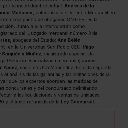
 por la incertidumbre actual.
Análisis de la
lonso-Muñumer,
catedrática de Derecho Mercantil en
ra en el despacho de abogados ONTIER, es la
dición. Junto a ella intervendrán como
istrado del Juzgado mercantil número 3 de
ertes,
abogada del Estado;
Ana Belén
ntil en la Universidad San Pablo CEU;
Íñigo
e Sanjuán y Muñoz
, magistrado especialista
aga (Sección especializada mercantil);
Javier
r Yáñez
, socio de Uría Menéndez. En esta segunda
 análisis de las garantías y las limitaciones de la
ver que los expertos aborden las medidas de
es concursales y del concursado delimitando
ctar a las liquidaciones y ventas de unidades
20 y el texto refundido de la
Ley Concursal.