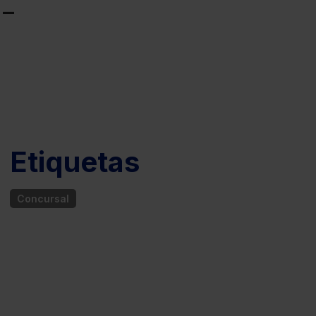
d-
Etiquetas
Concursal