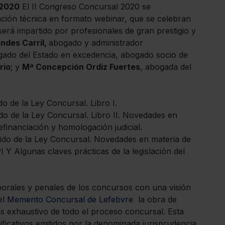
 2020
El II Congreso Concursal 2020 se
ción técnica en formato webinar, que se celebran
erá impartido por profesionales de gran prestigio y
ndes Carril,
abogado y administrador
ado del Estado en excedencia, abogado socio de
rio
; y
Mª Concepción Ordiz Fuertes
, abogada del
o de la Ley Concursal. Libro I.
ido de la Ley Concursal. Libro II. Novedades en
financiación y homologación judicial.
ndido de la Ley Concursal. Novedades en materia de
 Y Algunas claves prácticas de la legislación del
aborales y penales de los concursos con una visión
el
Memento Concursal de Lefebvre
la obra de
más exhaustivo de todo el proceso concursal. Esta
ficativos emitidos por la denominada jurisprudencia