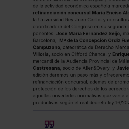
de la actividad económica española marcada
refinanciación concursal
María Enciso A
la Universidad Rey Juan Carlos y consulto
coordinadora del Congreso en su segunda e
ponentes
José María Fernández Seijo,
mag
Barcelona;
Mª de la Concepción Ordiz Fu
Campuzano,
catedrática de Derecho Merca
Villoria,
socio en Clifford Chance, y
Enriqu
mercantil de la Audiencia Provincial de Mál
Castresana
, socio de Allen&Overy, y
Javie
edición daremos un paso más y ofreceremos el
refinanciación concursal, además de promo
protección de los derechos de los acreedor
aquellas novedades normativas que van a afe
productivas según el real decreto ley 16/20