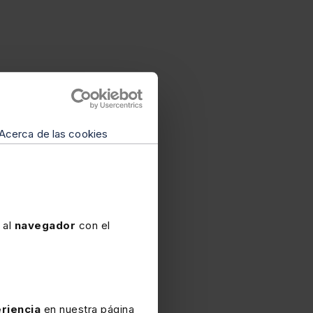
Acerca de las cookies
 al
navegador
con el
riencia
en nuestra página