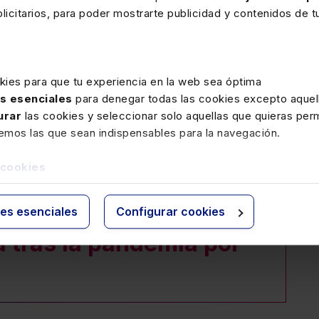
encia y exoneración de deudas.
icitarios, para poder mostrarte publicidad y contenidos de tu
articipan en esta
kies para que tu experiencia en la web sea óptima
 organizada
as esenciales
para denegar todas las cookies excepto aquell
cuparán de dar un
urar
las cookies y seleccionar solo aquellas que quieras perm
remos las que sean indispensables para la navegación.
o a aquellos aspectos
fundido en el momento
 cookies
n a la adopción de
es y su adaptación en
ies esenciales
Configurar cookies
a tras la pandemia por