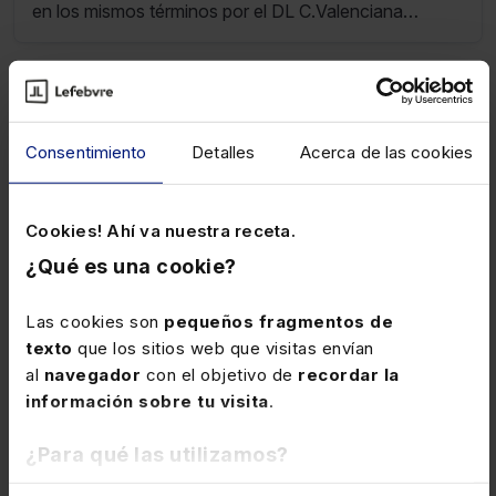
en los mismos términos por el DL C.Valenciana
14/2025.
30 JUNIO 2026
Planes de previsión social empresarial
a favor de socios y administradores
Consentimiento
Detalles
Acerca de las cookies
No cabe constituir un plan de previsión social
empresarial (PPSE) destinado exclusivamente a
Cookies! Ahí va nuestra receta.
socios o administradores por el mero hecho de
¿Qué es una cookie?
ostentar dicha condición. Además, si estos no
mantienen una relación laboral sino únicamente
Las cookies son
pequeños fragmentos de
mercantil con la entidad, no podrán beneficiarse del
texto
que los sitios web que visitas envían
régimen fiscal propio de estos instrumentos de
al
navegador
con el objetivo de
recordar la
previsión social.
información sobre tu visita
.
30 JUNIO 2026
Reducción de tipos en el suministro de
¿Para qué las utilizamos?
ciertos productos energéticos