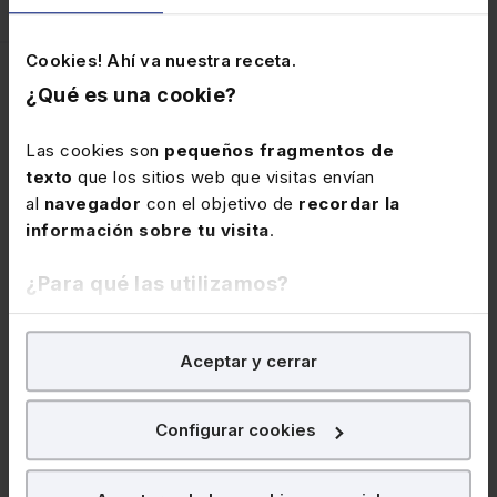
(10)
(22)
Cookies! Ahí va nuestra receta.
Características del
¿Qué es una cookie?
producto
Las cookies son
pequeños fragmentos de
texto
que los sitios web que visitas envían
al
navegador
con el objetivo de
recordar la
SUMARIO
información sobre tu visita
.
¿Para qué las utilizamos?
Plan general
En Lefebvre utilizamos las cookies con
fines
Capítulo 1. Introducción: elusión fiscal
Aceptar y cerrar
analíticos
para tratar de
mejorar tu experiencia
en
internacional y convenios sobre doble imposición
nuestra página web. También con fines publicitarios,
A. Escenario de la fiscalidad internacional 2020
para poder mostrarte publicidad y contenidos de tu
Configurar cookies
interés.
B. Noción de abuso en la legislación bilateral. De la
noción clásica de «treaty shopping» al impacto del