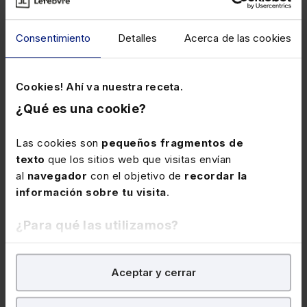
Consentimiento
Detalles
Acerca de las cookies
Cookies! Ahí va nuestra receta.
NO DISPONIBLE
¿Qué es una cookie?
Las cookies son
pequeños fragmentos de
texto
que los sitios web que visitas envían
al
navegador
con el objetivo de
recordar la
información sobre tu visita
.
MEMENTOS
MEMENTOS
¿Para qué las utilizamos?
Memento Bancario 2010-
Memento Normas
2011
Internacionales de
En Lefebvre utilizamos las cookies con
fines
Contabilidad 2010-2011
Aceptar y cerrar
analíticos
para tratar de
mejorar tu experiencia
en
nuestra página web. También con fines publicitarios,