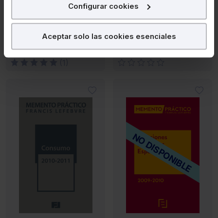
para poder mostrarte publicidad y contenidos de tu
Configurar cookies
interés.
¿Qué puedes hacer?
Aceptar solo las cookies esenciales
Puedes
aceptar
las cookies para que tu experiencia
(1)
en la web sea óptima
Puedes
aceptar solo las esenciales
para denegar
todas las cookies excepto aquellas imprescindibles.
También puedes
configurar
las cookies y
seleccionar solo aquellas que quieras permitir en tu
navegador. Si no seleccionas ninguna utilizaremos las
NO DISPONIBLE
que sean indispensables para la navegación.
Saber más acerca de las cookies