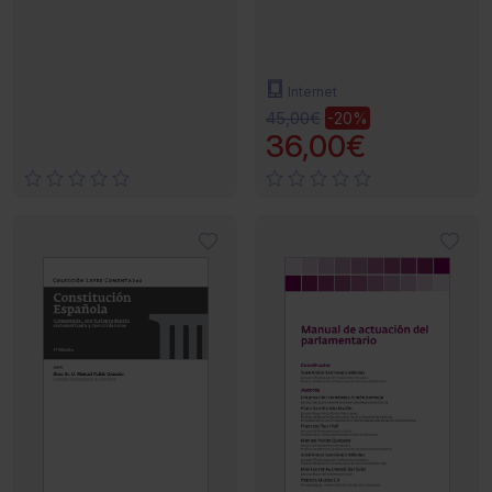
Internet
45,00€
-20%
36,00€