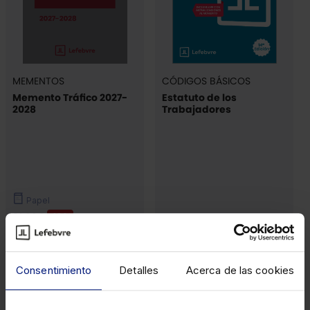
MEMENTOS
CÓDIGOS BÁSICOS
Memento Tráfico 2027-
Estatuto de los
2028
Trabajadores
Papel
81,00€
-10%
Papel
72,90€
6,90€
Consentimiento
Detalles
Acerca de las cookies