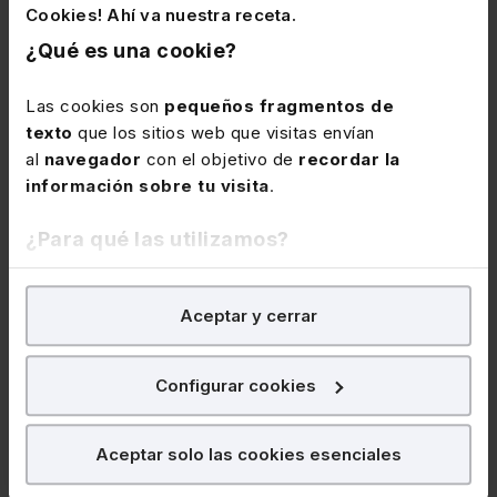
Cookies! Ahí va nuestra receta.
¿Qué es una cookie?
Las cookies son
pequeños fragmentos de
texto
que los sitios web que visitas envían
al
navegador
con el objetivo de
recordar la
información sobre tu visita
.
¿Para qué las utilizamos?
CÓDIGOS BÁSICOS
CÓDIGOS BÁSICOS
En Lefebvre utilizamos las cookies con
fines
Ley Reguladora
Código Extranjería
Aceptar y cerrar
analíticos
para tratar de
mejorar tu experiencia
en
Jurisdicción Social
nuestra página web. También con fines publicitarios,
para poder mostrarte publicidad y contenidos de tu
Configurar cookies
interés.
¿Qué puedes hacer?
Aceptar solo las cookies esenciales