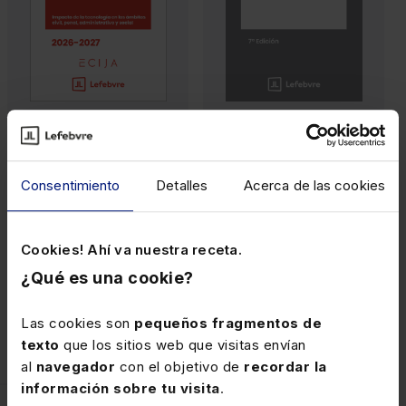
MEMENTOS
MEMENTOS EXPERTOS
Memento Derecho
Memento Experto
Digital 2026-2027
Extranjería
Consentimiento
Detalles
Acerca de las cookies
Cookies! Ahí va nuestra receta.
¿Qué es una cookie?
Papel
Electrónico
90,00€
48,00€
-10%
-10%
81,00€
43,20€
Las cookies son
pequeños fragmentos de
texto
que los sitios web que visitas envían
(1)
(30)
al
navegador
con el objetivo de
recordar la
información sobre tu visita
.