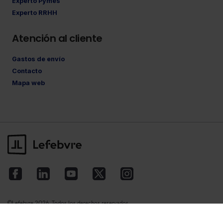
Experto Pymes
Experto RRHH
Atención al cliente
Gastos de envío
Contacto
Mapa web
©Lefebvre
2026. Todos los derechos reservados.
Aviso legal
·
Política de privacidad
·
Política