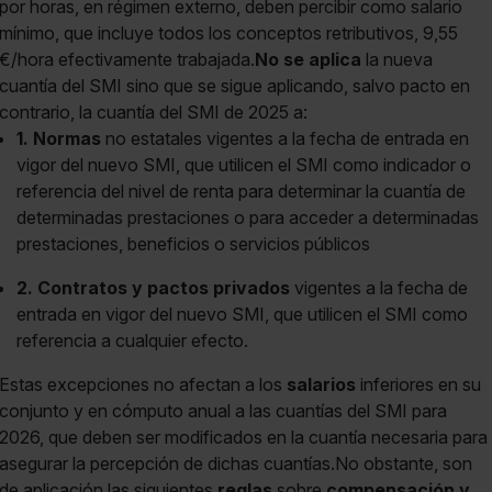
por horas, en régimen externo, deben percibir como salario
mínimo, que incluye todos los conceptos retributivos, 9,55
€/hora efectivamente trabajada.
No se aplica
la nueva
cuantía del SMI sino que se sigue aplicando, salvo pacto en
contrario, la cuantía del SMI de 2025 a:
1. Normas
no estatales vigentes a la fecha de entrada en
vigor del nuevo SMI, que utilicen el SMI como indicador o
referencia del nivel de renta para determinar la cuantía de
determinadas prestaciones o para acceder a determinadas
prestaciones, beneficios o servicios públicos
2. Contratos y pactos privados
vigentes a la fecha de
entrada en vigor del nuevo SMI, que utilicen el SMI como
referencia a cualquier efecto.
Estas excepciones no afectan a los
salarios
inferiores en su
conjunto y en cómputo anual a las cuantías del SMI para
2026, que deben ser modificados en la cuantía necesaria para
asegurar la percepción de dichas cuantías.No obstante, son
de aplicación las siguientes
reglas
sobre
compensación y