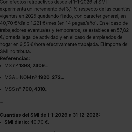
Con efectos retroactivos desde el 1-1-2026 el SMI
experimenta un incremento del 3,1 % respecto de las cuantías
vigentes en 2025 quedando fijado, con carácter general, en
40,70 €/día o 1.221 €/mes (en 14 pagas/año). En el caso de
trabajadores eventuales y temporeros, se establece en 57,82
€/jornada legal de actividad y en el caso de empleados de
hogar en 9,55 €/hora efectivamente trabajada. El importe del
SMI no tributa.
Referencias:
MS nº
1393
,
2409
...
MSAL-NOM nº
1920
,
272
...
MSS nº
700
,
4310
...
...
Cuantías del SMI de 1-1-2026 a 31-12-2026:
SMI diario:
40,70 €.