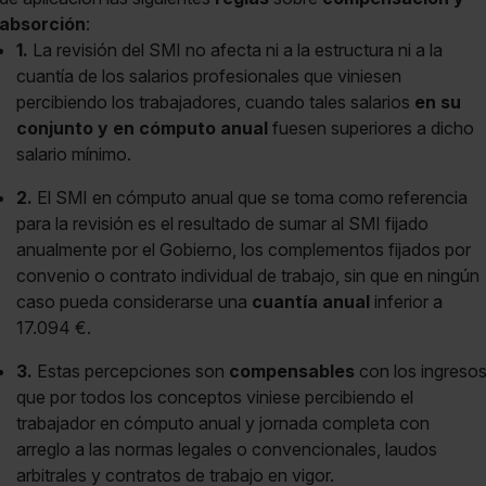
absorción
:
1.
La revisión del SMI no afecta ni a la estructura ni a la
cuantía de los salarios profesionales que viniesen
percibiendo los trabajadores, cuando tales salarios
en su
conjunto y en cómputo anual
fuesen superiores a dicho
salario mínimo.
2.
El SMI en cómputo anual que se toma como referencia
para la revisión es el resultado de sumar al SMI fijado
anualmente por el Gobierno, los complementos fijados por
convenio o contrato individual de trabajo, sin que en ningún
caso pueda considerarse una
cuantía anual
inferior a
17.094 €.
3.
Estas percepciones son
compensables
con los ingreso
que por todos los conceptos viniese percibiendo el
trabajador en cómputo anual y jornada completa con
arreglo a las normas legales o convencionales, laudos
arbitrales y contratos de trabajo en vigor.