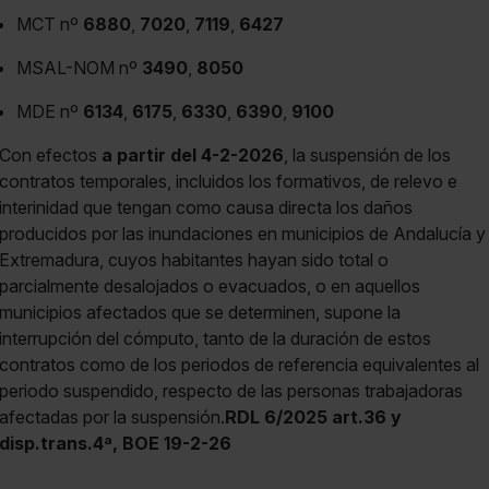
MCT nº
6880
,
7020
,
7119
,
6427
MSAL-NOM nº
3490
,
8050
MDE nº
6134
,
6175
,
6330
,
6390
,
9100
Con efectos
a partir del 4-2-2026
, la suspensión de los
contratos temporales, incluidos los formativos, de relevo e
interinidad que tengan como causa directa los daños
producidos por las inundaciones en municipios de Andalucía y
Extremadura, cuyos habitantes hayan sido total o
parcialmente desalojados o evacuados, o en aquellos
municipios afectados que se determinen, supone la
interrupción del cómputo, tanto de la duración de estos
contratos como de los periodos de referencia equivalentes al
periodo suspendido, respecto de las personas trabajadoras
afectadas por la suspensión.
RDL 6/2025 art.36 y
disp.trans.4ª, BOE 19-2-26