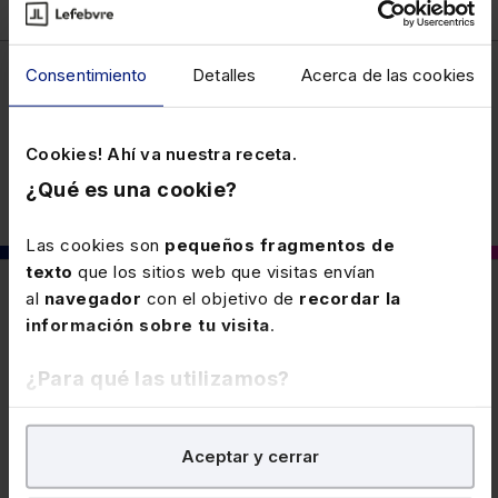
Consentimiento
Detalles
Acerca de las cookies
Laboral
Cookies! Ahí va nuestra receta.
¿Qué es una cookie?
Las cookies son
pequeños fragmentos de
texto
que los sitios web que visitas envían
al
navegador
con el objetivo de
recordar la
También puede interesarte
información sobre tu visita
.
¿Para qué las utilizamos?
16 JUNIO 2026
Automatización de los procedimientos
En Lefebvre utilizamos las cookies con
fines
para el reconocimiento de
Aceptar y cerrar
analíticos
para tratar de
mejorar tu experiencia
en
determinadas prestaciones del RETM
nuestra página web. También con fines publicitarios,
Determinación de los actos y actuaciones que