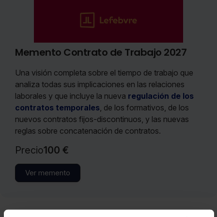
Memento Contrato de Trabajo 2027
Una visión completa sobre el tiempo de trabajo que
analiza todas sus implicaciones en las relaciones
laborales y que incluye la nueva
regulación de los
contratos temporales
, de los formativos, de los
nuevos contratos fijos-discontinuos, y las nuevas
reglas sobre concatenación de contratos.
Precio
100 €
Ver memento