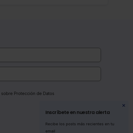
compensado con el ahorro que dicha forma de
trabajo produce.
a sobre Protección de Datos
✕
Inscríbete en nuestra alerta
Recibe los posts más recientes en tu
email