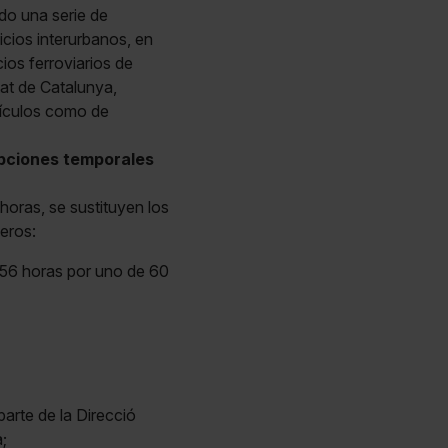
ado una serie de
vicios interurbanos, en
ios ferroviarios de
tat de Catalunya,
hículos como de
pciones temporales
horas, se sustituyen los
eros:
 56 horas por uno de 60
parte de la Direcció
;