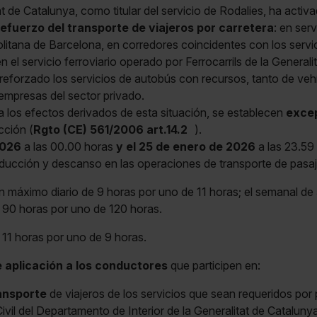
at de Catalunya, como titular del servicio de Rodalies, ha activ
refuerzo del transporte de viajeros por carretera
: en ser
litana de Barcelona, en corredores coincidentes con los servic
 el servicio ferroviario operado por Ferrocarrils de la Generali
 reforzado los servicios de autobús con recursos, tanto de ve
empresas del sector privado.
 a los efectos derivados de esta situación, se establecen
exce
cción (
Rgto (CE) 561/2006 art.14.2
).
2026
a las 00.00 horas
y el 25 de enero de 2026
a las 23.59 
ducción y descanso en las operaciones de transporte de pasaj
n máximo diario de 9 horas por uno de 11 horas; el semanal de
e 90 horas por uno de 120 horas.
 11 horas por uno de 9 horas.
 aplicación a los conductores
que participen en:
ansporte
de viajeros de los servicios que sean requeridos por 
vil del Departamento de Interior de la Generalitat de Catalunya