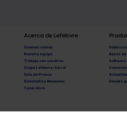
Acerca de Lefebvre
Produ
Quiénes somos
Publicac
Nuestro equipo
Bases de 
Trabaja con nosotros
Software
Grupo Lefebvre-Sarrut
Conocimi
Sala de Prensa
Actualid
Sistemática Memento
Ebooks gr
Canal ético