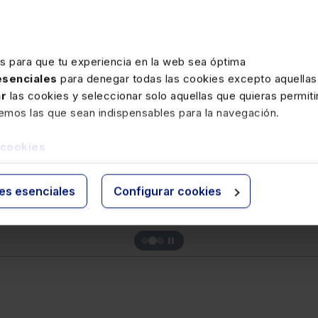
Memento Tiempo de Trabajo 202
Te ofrecemos esta obra
necesaria para dar re
cuestiones relacionadas con la jornada la
es para que tu experiencia en la web sea óptima
licencias y permisos, horas extras, registro de l
 esenciales
para denegar todas las cookies excepto aquellas
ar
las cookies y seleccionar solo aquellas que quieras permiti
Precio
100 €
remos las que sean indispensables para la navegación.
Ver memento
 cookies
ies esenciales
Configurar cookies