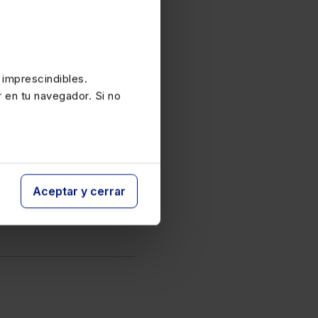
6-2027
spuestas a
todas las
boral
, vacaciones,
a jornada, etc.
 imprescindibles.
r en tu navegador. Si no
Aceptar y cerrar