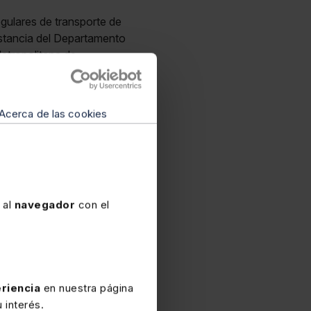
egulares de transporte de
nstancia del Departamento
Metropolitana de
s servicios alternativos
Acerca de las cookies
ehículos
utilizados a la
ansició Ecològica de la
alies de Cataluña», que
rril Resol 22-1-26,
 al
navegador
con el
riencia
en nuestra página
 interés.