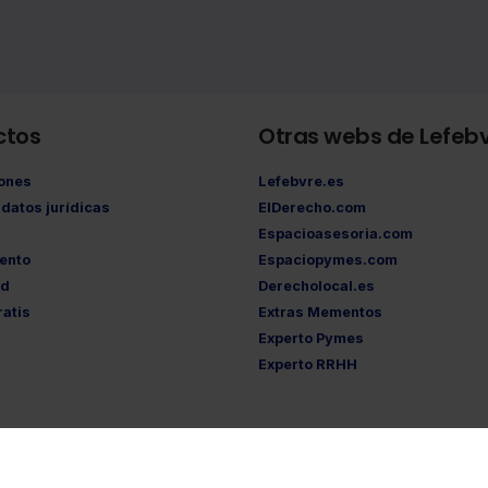
ctos
Otras webs de Lefeb
iones
Lefebvre.es
datos jurídicas
ElDerecho.com
Espacioasesoria.com
ento
Espaciopymes.com
ad
Derecholocal.es
atis
Extras Mementos
Experto Pymes
Experto RRHH