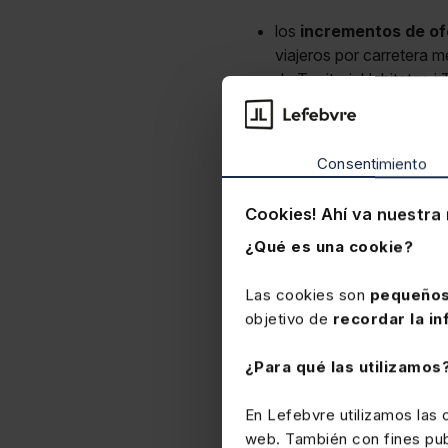
los
incrementos de of
viajeros por carretera 
de Territori, Habitatge 
Barcelona, como alternat
Los operadores de transpor
Consentimiento
señalados y que requiera
Dirección General de Trans
Cookies! Ahí va nuestra 
Generalitat de Catalunya.
Los conductores han de a
¿Qué es una cookie?
están realizando dichos se
BOE 24-1-26EDL 2026/
Las cookies son
pequeños
objetivo de
recordar la in
¿Para qué las utilizamos
En Lefebvre utilizamos las
web. También con fines publ