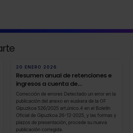
rte
20 ENERO 2026
Resumen anual de retenciones e
ingresos a cuenta de
rendimientos del trabajo y de
Corrección de errores Detectado un error en la
actividades económicas y
publicación del anexo en euskera de la OF
premios en el IRPF de Gipuzkoa (RF
Gipuzkoa 526/2025 art.único.4 en el Boletín
Oficial de Gipuzkoa 26-12-2025, y las formas y
03/26 13 de Enero de 2026 al 19 de
plazos de presentación, procede su nueva
Enero de 2026)
publicación corregida.