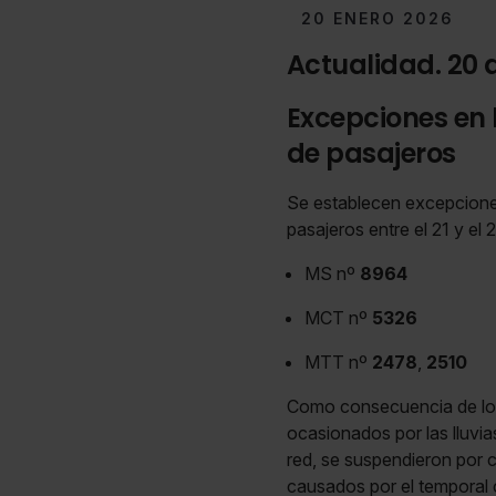
20 ENERO 2026
Actualidad. 20 
Excepciones en 
de pasajeros
Se establecen excepcione
pasajeros entre el 21 y el
MS nº
8964
MCT nº
5326
MTT nº
2478
,
2510
Como consecuencia de l
ocasionados por las lluvia
red, se suspendieron por c
causados por el temporal c