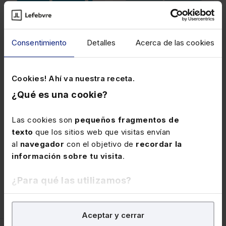
Consentimiento
Detalles
Acerca de las cookies
CÓDIGOS BÁSICOS
PACKS
Cookies! Ahí va nuestra receta.
Estatuto de los
Pack Códigos Básicos
¿Qué es una cookie?
Trabajadores
Laborales
Las cookies son
pequeños fragmentos de
texto
que los sitios web que visitas envían
al
navegador
con el objetivo de
recordar la
información sobre tu visita
.
Papel
Papel
¿Para qué las utilizamos?
6,90€
19,57€
En Lefebvre utilizamos las cookies con
fines
Aceptar y cerrar
analíticos
para tratar de
mejorar tu experiencia
en