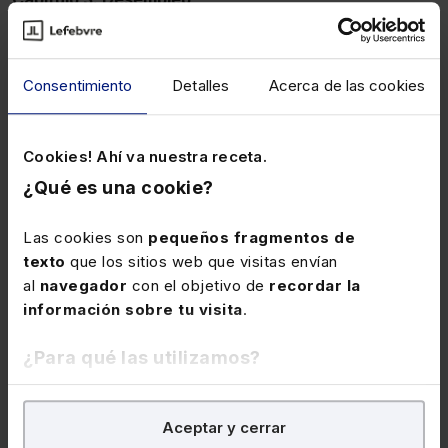
Prestación contributiva
Subsidio asistencial
Consentimiento
Detalles
Acerca de las cookies
Capítulo 4. Extinción del contrato y sanciones
Cookies! Ahí va nuestra receta.
Causas consignadas en el contrato
¿Qué es una cookie?
Despido colectivo
Las cookies son
pequeños fragmentos de
Despido disciplinario
texto
que los sitios web que visitas envían
Supuestos
al
navegador
con el objetivo de
recordar la
información sobre tu visita
.
Prueba del incumplimiento
¿Para qué las utilizamos?
Efectos
Despido objetivo
En Lefebvre utilizamos las cookies con
fines
Aceptar y cerrar
analíticos
para tratar de
mejorar tu experiencia
en
Supuestos