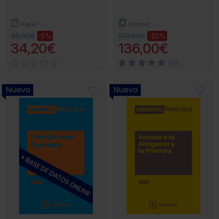
Papel
Internet
36,00€
170,00€
-5%
-20%
34,20€
136,00€
(9)
Nuevo
Nuevo