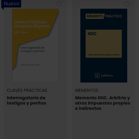
Puedes
aceptar solo las esenciales
para denegar
Nuevo
todas las cookies excepto aquellas imprescindibles.
También puedes
configurar
las cookies y
seleccionar solo aquellas que quieras permitir en tu
navegador. Si no seleccionas ninguna utilizaremos las
que sean indispensables para la navegación.
Saber más acerca de las cookies
CLAVES PRÁCTICAS
MEMENTOS
Interrogatorio de
Memento IGIC. Arbitrio y
testigos y peritos
otros impuestos propios
e indirectos