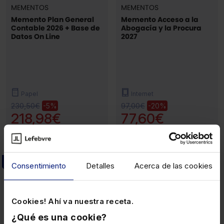
MEMENTOS
MEMENTOS
Memento Plan General
Memento Acceso a la
Contable 2026 + Base de
Abogacía y la Procura
Datos On Line
2027
Papel
Internet
230,50€
97,00€
-5%
-20%
218,98€
77,60€
(6)
Nuevo
Nuevo
Consentimiento
Detalles
Acerca de las cookies
Cookies! Ahí va nuestra receta.
¿Qué es una cookie?