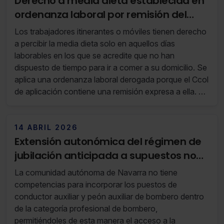
Derecho a media dieta establecida en
ordenanza laboral por remisión del
Ccol, en caso de trabajador itinerante
Los trabajadores itinerantes o móviles tienen derecho
o móvil
a percibir la media dieta solo en aquellos días
laborables en los que se acredite que no han
dispuesto de tiempo para ir a comer a su domicilio. Se
aplica una ordenanza laboral derogada porque el Ccol
de aplicación contiene una remisión expresa a ella. Y
en la reclamación no cabe agregar el interés por mora
porque la dieta no es retribución salarial.
14 ABRIL 2026
Extensión autonómica del régimen de
jubilación anticipada a supuestos no
previstos en la normativa estatal
La comunidad autónoma de Navarra no tiene
competencias para incorporar los puestos de
conductor auxiliar y peón auxiliar de bombero dentro
de la categoría profesional de bombero,
permitiéndoles de esta manera el acceso a la