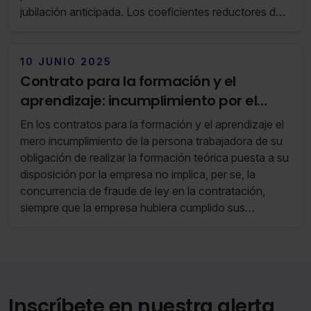
jubilación anticipada. Los coeficientes reductores de
la edad de jubilación forman parte de la regulación
básica estatal y su establecimiento o extensión
corresponde a la normativa estatal, por lo que es
10 JUNIO 2025
inconstitucional la norma autonómica que extiende
Contrato para la formación y el
sus efectos a supuestos no previstos en aquella.
aprendizaje: incumplimiento por el
trabajador de sus obligaciones
En los contratos para la formación y el aprendizaje el
formativasÂ
mero incumplimiento de la persona trabajadora de su
obligación de realizar la formación teórica puesta a su
disposición por la empresa no implica, per se, la
concurrencia de fraude de ley en la contratación,
siempre que la empresa hubiera cumplido sus
obligaciones de coordinación, seguimiento y apoyo a
la actividad formativa desarrollada por el trabajador.
Inscríbete en nuestra alerta