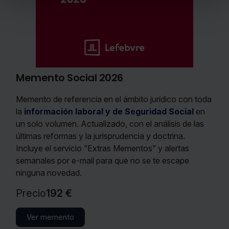
Puedes
aceptar solo las esenciales
para denegar
todas las cookies excepto aquellas imprescindibles.
También puedes
configurar
las cookies y seleccionar
solo aquellas que quieras permitir en tu navegador. Si
no seleccionas ninguna utilizaremos las que sean
indispensables para la navegación.
ial 2026
Memento Seg
Saber más acerca de las cookies
ncia en el ámbito jurídico con toda
Soluciones concre
boral y de Seguridad Social
en
cuestiones relac
ctualizado, con el análisis de las
cotización, recau
 la jurisprudencia y doctrina.
reclamación y tra
o “Extras Mementos” y alertas
su cuantía, incomp
ail para que no se te escape
Precio
136 €
Ver memento