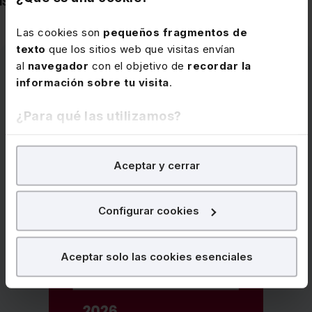
ISM Resol 15-12-25EDL 2025/23973, BOE 31-12-25
Las cookies son
pequeños fragmentos de
texto
que los sitios web que visitas envían
al
navegador
con el objetivo de
recordar la
información sobre tu visita
.
¿Para qué las utilizamos?
En Lefebvre utilizamos las cookies con
fines
Aceptar y cerrar
analíticos
para tratar de
mejorar tu experiencia
en
nuestra página web. También con fines publicitarios,
para poder mostrarte publicidad y contenidos de tu
Configurar cookies
interés.
¿Qué puedes hacer?
Aceptar solo las cookies esenciales
Puedes
aceptar
las cookies para que tu experiencia
en la web sea óptima