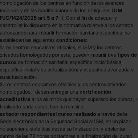
homologación de los centros en función de los avances
técnicos y de las modificaciones de los botiquines (
OM
PJC/1424/2025 art.5 a 7
). Con el fin de adecuar y
desarrollar lo dispuesto en la normativa relativa a los centros
autorizados para impartir formación sanitaria específica, se
establecen las siguientes
condiciones
:
1.
Los centros educativos oficiales, el ISM y los centros
privados homologados por este, pueden impartir tres
tipos de
cursos
de formación sanitaria: específica inicial básica;
específica inicial y su actualización; y específica avanzada y
su actualización.
2.
Los centros educativos oficiales y los centros privados
homologados:- deben entregar una
certificación
acreditativa
a los alumnos que hayan superado los cursos; -
finalizado cada curso, han de remitir el
acta
correspondiente
al curso realizado
a través de la
Sede electrónica de la Seguridad Social al ISM, en un plazo
no superior a siete días desde su finalización, y adelantar
dentro de las 72 horas posteriores a la finalización del curso,