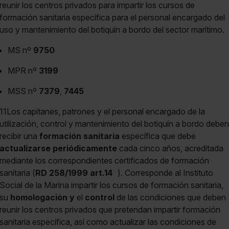
reunir los centros privados para impartir los cursos de
formación sanitaria específica para el personal encargado del
uso y mantenimiento del botiquín a bordo del sector marítimo.
MS nº
9750
MPR nº
3199
MSS nº
7379
,
7445
11Los capitanes, patrones y el personal encargado de la
utilización, control y mantenimiento del botiquín a bordo deben
recibir una
formación sanitaria
específica que debe
actualizarse periódicamente
cada cinco años, acreditada
mediante los correspondientes certificados de formación
sanitaria (
RD 258/1999 art.14
). Corresponde al Instituto
Social de la Marina impartir los cursos de formación sanitaria,
su
homologación y
el
control
de las condiciones que deben
reunir los centros privados que pretendan impartir formación
sanitaria específica, así como actualizar las condiciones de