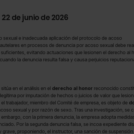
 22 de junio de 2026
 sexual e inadecuada aplicación del protocolo de acoso
utelares en procesos de denuncia por acoso sexual debe realiz
suficientes, evitando actuaciones que lesionen el derecho al h
cuando la denuncia resulta falsa y causa perjuicios reputacion
sitúa en el análisis en el
derecho al honor
reconocido constit
 ilegítima por imputación de hechos o juicios de valor que lesio
, el trabajador, miembro del Comité de empresa, es objeto de
d
coso sexual y por razón de sexo. Tras una investigación, se
n embargo, con la primera denuncia, la empresa adopta medidas
nciado. Por la segunda denuncia falsa, se incoa expediente dis
y grave, proponiendo, el instructor, una sanción de suspensió