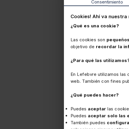
Consentimiento
reputacional y personal, l
material
de 2.500 euros p
Cookies! Ahí va nuestra 
¿Qué es una cookie?
Las cookies son
pequeños
objetivo de
recordar la in
¿Para qué las utilizamos
En Lefebvre utilizamos las
web. También con fines publ
¿Qué puedes hacer?
Puedes
aceptar
las cooki
Puedes
aceptar solo las
También puedes
configur