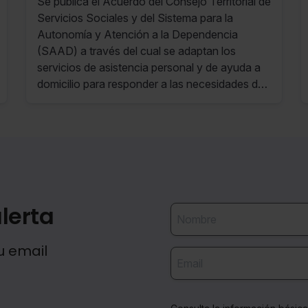
Se publica el Acuerdo del Consejo Territorial de
Servicios Sociales y del Sistema para la
Autonomía y Atención a la Dependencia
(SAAD) a través del cual se adaptan los
servicios de asistencia personal y de ayuda a
domicilio para responder a las necesidades de
las personas con ELA o con otras
enfermedades o procesos de alta complejidad
y curso irreversible.
lerta
u email