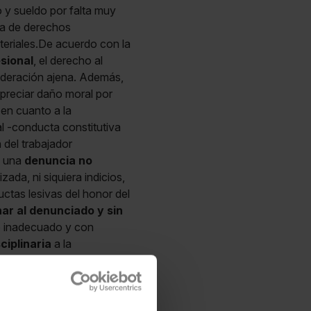
y sueldo por falta muy
da de derechos
eriales.De acuerdo con la
sional
, el derecho al
sideración ajena. Además,
preciar daño moral por
 en cuanto a la
l -conducta constitutiva
 del trabajador
e una
denuncia no
ada, ni siquiera indicios,
tas lesivas del honor del
ar al denunciado y sin
te inadecuado y con
ciplinaria
a la
s meses. La empresa
al, lo que incrementa el
rabajadora al abono de
putación, el impacto