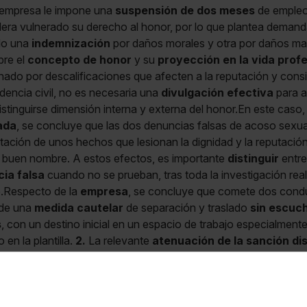
a empresa le impone una
suspensión de dos meses
de empleo 
idera vulnerado su derecho al honor, por lo que plantea deman
do una
indemnización
por daños morales y otra por daños mat
bre el
concepto de honor
y su
proyección en la vida profe
onado por descalificaciones que afecten a la reputación y con
udencia civil, no es necesaria una
divulgación efectiva
para a
distinguirse dimensión interna y externa del honor.En este caso,
ada
, se concluye que las dos denuncias falsas de acoso sexua
tación de unos hechos que lesionan la dignidad y la reputación
uen nombre. A estos efectos, es importante
distinguir
entr
ia falsa
cuando no se prueban, tras toda la investigación realiz
.Respecto de la
empresa
, se concluye que comete dos conduc
 de una
medida cautelar
de separación y traslado
sin escuch
s
, con un destino inicial en un espacio de trabajo especialmen
en la plantilla.
2.
La relevante
atenuación de la sanción dis
 grave, rebajándola de la propuesta externa de dos años a do
ándose en un dato incierto sobre la ausencia de daño reputacion
nunciado.Por todo ello, condena
solidariamente
a empresa y t
.000 euros por
daño moral
, atendiendo a la gravedad de la im