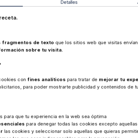
Detalles
a duración de la situación y la afectación psicológica, y a una
or los gastos de defensa jurídica.TSJ Cantabria 13-3-26, E
receta.
 fragmentos de texto
que los sitios web que visitas envían
formación sobre tu visita
.
Memento Despido 2026-2027
?
Una herramienta necesaria con la que afrontar cualqui
relación laboral, especialmente el despido. Se aborda j
 cookies con
fines analíticos
para tratar de
mejorar tu expe
disciplinario, colectivo u objetivo
, las nuevas causa
icitarios, para poder mostrarte publicidad y contenidos de tu
despido asociadas a los nuevos derechos de concilia
Precio
100 €
Ver memento
es para que tu experiencia en la web sea óptima
 esenciales
para denegar todas las cookies excepto aquellas
ar
las cookies y seleccionar solo aquellas que quieras permiti