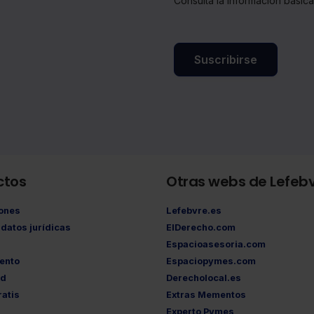
Consulta la información básic
Suscribirse
ctos
Otras webs de Lefeb
iones
Lefebvre.es
datos jurídicas
ElDerecho.com
Espacioasesoria.com
ento
Espaciopymes.com
ad
Derecholocal.es
atis
Extras Mementos
Experto Pymes