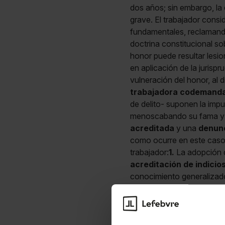
dos años; sin embargo, l
grave. El trabajador cons
fundamentales, reclaman
doctrina constitucional so
honor puede resultar lesi
en aplicación de la jurispr
vulneración del honor, al 
trabajadora codemand
de delito- suponen la impu
menoscabando su fama y b
acreditada
y una
denunc
como ocurre en este caso
trabajador:
1.
La adopción
acreditación de indicio
conocimiento generalizado 
denunciante por falta muy
justifica esta rebaja apoy
perjuicio al trabajador de
una indemnización de 40