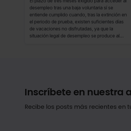
El plazo de tres meses exigido para acceder al
periodo de prueba con
desempleo tras una baja voluntaria sí se
vacaciones no disfrutadas
entiende cumplido cuando, tras la extinción en
el periodo de prueba, existen suficientes días
de vacaciones no disfrutadas, ya que la
situación legal de desempleo se produce al
finalizar dicho periodo.
Inscríbete en nuestra a
Recibe los posts más recientes en t