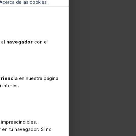
Acerca de las cookies
 indemnización por
daño
DJ 540528Rec 1073/2025
 al
navegador
con el
er forma de cese de la
unto al
despido
riencia
en nuestra página
s de nulidad del
 interés.
ción.
 imprescindibles.
r en tu navegador. Si no