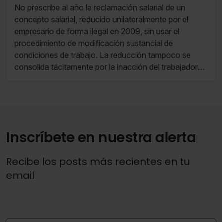
mitad en 2009
No prescribe al año la reclamación salarial de un
concepto salarial, reducido unilateralmente por el
empresario de forma ilegal en 2009, sin usar el
procedimiento de modificación sustancial de
condiciones de trabajo. La reducción tampoco se
consolida tácitamente por la inacción del trabajador
en el plazo de caducidad de 20 días para impugnar
una modificación sustancial que ni siquiera fue
notificada. La relación laboral es de tracto sucesivo,
por lo que la prescripción anual no afecta al derecho
al complemento, sino únicamente al derecho a
Inscríbete en nuestra alerta
reclamar las cantidades vencidas, no cobradas, ni
exigidas. De manera, que el trabajador solo puede
Recibe los posts más recientes en tu
reclamar, con retroactividad de un año, las cantidades
email
impagadas, pero sí puede exigir que se le abone en lo
sucesivo el complemento completo.