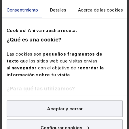
Consentimiento
Detalles
Acerca de las cookies
Memento Social 2026
Memento de referencia en el ámbito jurídico con toda
la
información laboral y de Seguridad Social
en
Cookies! Ahí va nuestra receta.
un solo volumen. Actualizado, con el análisis de las
¿Qué es una cookie?
últimas reformas y la jurisprudencia y doctrina.
Incluye el servicio “Extras Mementos” y alertas
Las cookies son
pequeños fragmentos de
semanales por e-mail para que no se te escape
texto
que los sitios web que visitas envían
ninguna novedad.
al
navegador
con el objetivo de
recordar la
información sobre tu visita
.
Precio
192 €
¿Para qué las utilizamos?
Ver memento
En Lefebvre utilizamos las cookies con
fines
Aceptar y cerrar
analíticos
para tratar de
mejorar tu experiencia
en
nuestra página web. También con fines publicitarios,
para poder mostrarte publicidad y contenidos de tu
Configurar cookies