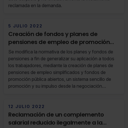
reclamada en la demanda.
5 JULIO 2022
Creación de fondos y planes de
pensiones de empleo de promoción
pública (RS 26/22 28 de Junio de 2022
Se modifica la normativa de los planes y fondos de
al 04 de Julio de 2022)
pensiones a fin de generalizar su aplicación a todos
los trabajadores, mediante la creación de planes de
pensiones de empleo simplificados y fondos de
promoción pública abiertos, un sistema sencillo de
promoción y su impulso desde la negociación
colectiva sectorial.
12 JULIO 2022
Reclamación de un complemento
salarial reducido ilegalmente a la