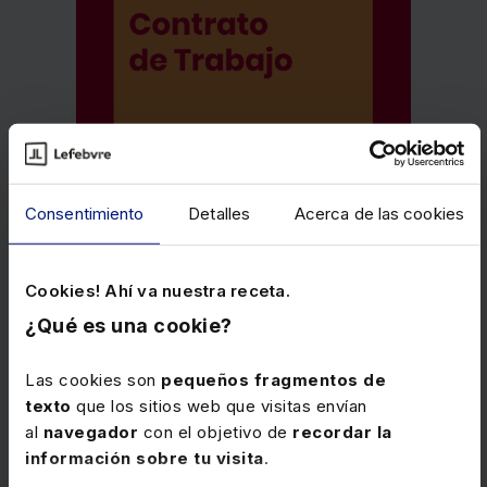
Consentimiento
Detalles
Acerca de las cookies
Cookies! Ahí va nuestra receta.
¿Qué es una cookie?
Las cookies son
pequeños fragmentos de
Memento Contrato de Trabajo 2027
texto
que los sitios web que visitas envían
al
navegador
con el objetivo de
recordar la
Una visión completa sobre el tiempo de trabajo que
información sobre tu visita
.
analiza todas sus implicaciones en las relaciones