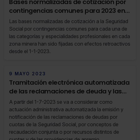
Bases normalizadas de cotización por
contingencias comunes para 2023 en
el Régimen Especial para la Minería del
Las bases normalizadas de cotización a la Seguridad
Carbón
Social por contingencias comunes para cada una de
las categorías y especialidades profesionales en cada
zona minera han sido fijadas con efectos retroactivos
desde el 1-1-2023.
9 MAYO 2023
Tramitación electrónica automatizada
de las reclamaciones de deuda y las
providencias de apremio
A partir del 1-7-2023 se va a considerar como
actuación administrativa automatizada la emisión y
notificación de las reclamaciones de deudas por
cuotas de la Seguridad Social, por conceptos de
recaudación conjunta o por recursos distintos de
cuotas y de las providencias de apremio.