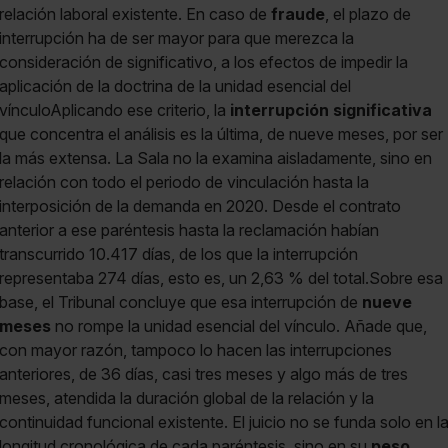
relación laboral existente. En caso de
fraude
, el plazo de
interrupción ha de ser mayor para que merezca la
consideración de significativo, a los efectos de impedir la
aplicación de la doctrina de la unidad esencial del
vínculoAplicando ese criterio, la
interrupción significativa
que concentra el análisis es la última, de nueve meses, por ser
la más extensa. La Sala no la examina aisladamente, sino en
relación con todo el periodo de vinculación hasta la
interposición de la demanda en 2020. Desde el contrato
anterior a ese paréntesis hasta la reclamación habían
transcurrido 10.417 días, de los que la interrupción
representaba 274 días, esto es, un 2,63 % del total.Sobre esa
base, el Tribunal concluye que esa interrupción de
nueve
meses
no rompe la unidad esencial del vínculo. Añade que,
con mayor razón, tampoco lo hacen las interrupciones
anteriores, de 36 días, casi tres meses y algo más de tres
meses, atendida la duración global de la relación y la
continuidad funcional existente. El juicio no se funda solo en l
longitud cronológica de cada paréntesis, sino en su
peso