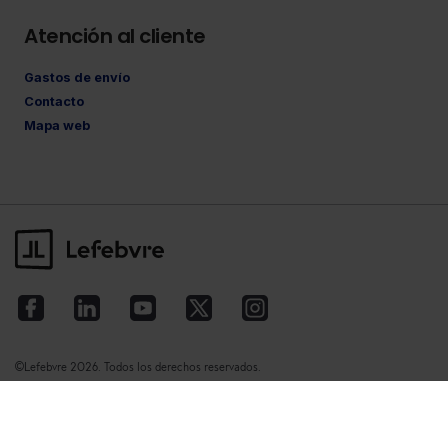
Atención al cliente
Gastos de envío
Contacto
Mapa web
©Lefebvre
2026. Todos los derechos reservados.
Aviso legal
·
Política de privacidad
·
Política
de cookies
·
Condiciones de contratación