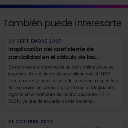
Saber más acerca de las cookies
También puede interesarte
30 SEPTIEMBRE 2025
Inaplicación del coeficiente de
parcialidad en el cálculo de las
pensiones de jubilación posteriores al
Se reconoce el derecho de un pensionista a que se
12-8-2019
inaplique el coeficiente de parcialidad que el INSS
tuvo en cuenta en el cálculo de la carencia específica
de la pensión de jubilación, conforme a la legislación
vigente en el momento del hecho causante (17-11-
2021), ya que de acuerdo con la doctrina
constitucional dicha regulación supone una
discriminación indirecta por razón de sexo.
31 OCTUBRE 2023